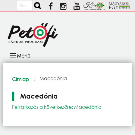
Ugrás a tartalomra
Keresés
Fő
Menü
navigáció
Morzsa
Current:
Macedónia
Címlap
Macedónia
Feliratkozás a következőre: Macedónia