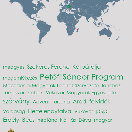
Szekeres Ferenc
Kárpátalja
medgyes
Petőfi Sándor Program
megemlékezés
Macedóniai Magyarok Teleház Szervezete
táncház
Temesvár
zsobok
Vukovári Magyarok Egyesülete
szórvány
Arad
felvidék
Advent
farsang
psp
Hertelendyfalva
Vajdaság
Vukovár
Erdély
Bécs
néptánc
kiállítás
Déva
magyar