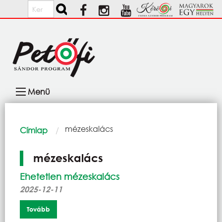
Ugrás a tartalomra
Keresés
Fő
Menü
navigáció
Morzsa
Current:
mézeskalács
Címlap
mézeskalács
Ehetetlen mézeskalács
2025-12-11
Tovább