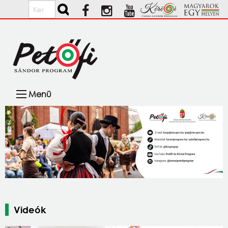
Ugrás a tartalomra
Keresés
Fő
Menü
navigáció
Videók