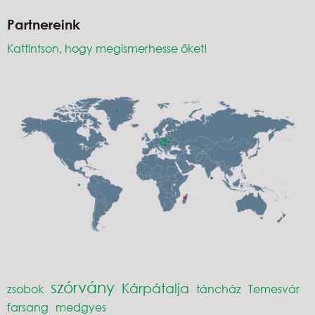
Partnereink
Kattintson, hogy megismerhesse őket!
szórvány
Kárpátalja
zsobok
táncház
Temesvár
farsang
medgyes