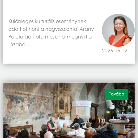
Különleges kulturális eseménynek
adott otthont a nagyszalontai Arany
Palota kiállítóterme, ahol megnyílt a
„Szabó…
2026-06-12
Tovább