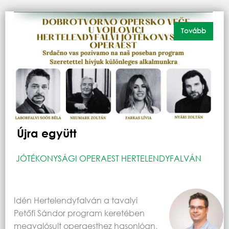
Tovább
Újra együtt
JÓTÉKONYSÁGI OPERAEST HERTELENDYFALVÁN
Idén Hertelendyfalván a tavalyi
Petőfi Sándor program keretében
megvalósult operaesthez hasonlóan,