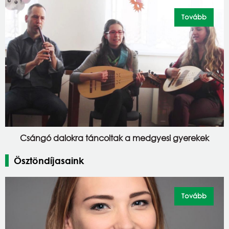
Tovább
Csángó dalokra táncoltak a medgyesi gyerekek
Ösztöndíjasaink
Tovább