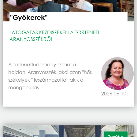
"Gyökerek"
LÁTOGATÁS KÉZDISZÉKEN A TÖRTÉNETI
ARANYOSSZÉKRŐL
A történettudomány szerint a
hajdani Aranyosszék lakói azon "hős
székelyek " leszármazottai, akik a
mongoldúlás…
2026-06-10
Tovább