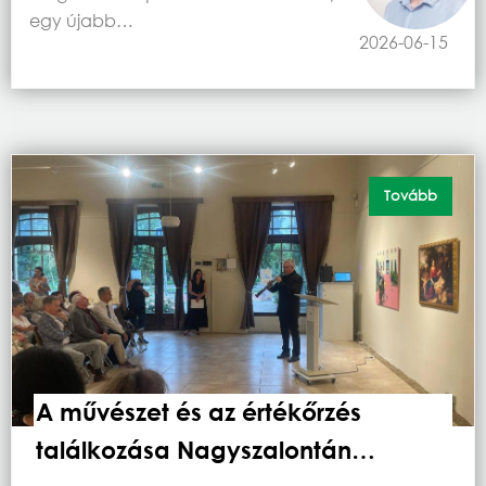
egy újabb…
2026-06-15
Tovább
A művészet és az értékőrzés
találkozása Nagyszalontán…