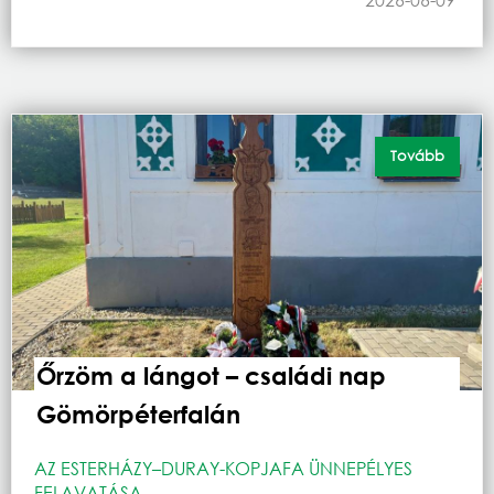
Tovább
Őrzöm a lángot – családi nap
Gömörpéterfalán
AZ ESTERHÁZY–DURAY-KOPJAFA ÜNNEPÉLYES
FELAVATÁSA