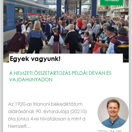
Egyek vagyunk!
A NEMZETI ÖSSZETARTOZÁS PÉLDÁI DÉVÁN ÉS
VAJDAHUNYADON
Az 1920-as trianoni békediktátum
aláírásának 90. évfordulója (20210)
óta június 4-re hivatalosan is mint a
Nemzeti…
2026-06-09