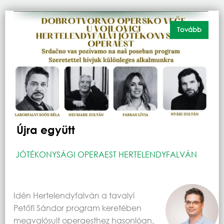
Tovább
Újra együtt
JÓTÉKONYSÁGI OPERAEST HERTELENDYFALVÁN
Idén Hertelendyfalván a tavalyi
Petőfi Sándor program keretében
megvalósult operaesthez hasonlóan,