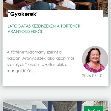
"Gyökerek"
LÁTOGATÁS KÉZDISZÉKEN A TÖRTÉNETI
ARANYOSSZÉKRŐL
A történettudomány szerint a
hajdani Aranyosszék lakói azon "hős
székelyek " leszármazottai, akik a
mongoldúlás…
2026-06-10
Tovább