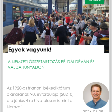
Egyek vagyunk!
A NEMZETI ÖSSZETARTOZÁS PÉLDÁI DÉVÁN ÉS
VAJDAHUNYADON
Az 1920-as trianoni békediktátum
aláírásának 90. évfordulója (20210)
óta június 4-re hivatalosan is mint a
Nemzeti…
2026-06-09