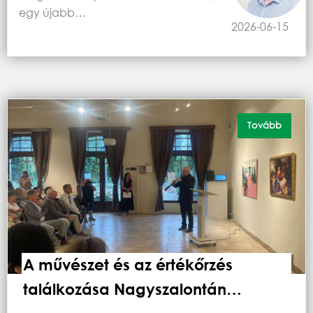
egy újabb…
2026-06-15
Tovább
A művészet és az értékőrzés
találkozása Nagyszalontán…