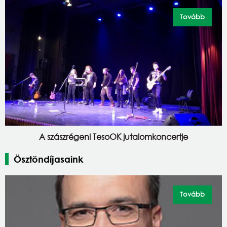
Tovább
A szászrégeni TesoOK jutalomkoncertje
Ösztöndíjasaink
Tovább