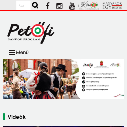
Ugrás a tartalomra
Keresés
Fő
Menü
navigáció
Videók