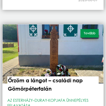
Tovább
Őrzöm a lángot – családi nap
Gömörpéterfalán
AZ ESTERHÁZY–DURAY-KOPJAFA ÜNNEPÉLYES
FELAVATÁSA