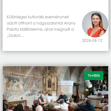
Különleges kulturális eseménynek
adott otthont a nagyszalontai Arany
Palota kiállítóterme, ahol megnyílt a
„Szabó…
2026-06-12
Tovább