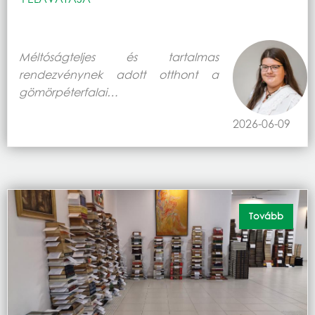
Méltóságteljes és tartalmas
rendezvénynek adott otthont a
gömörpéterfalai…
2026-06-09
Tovább