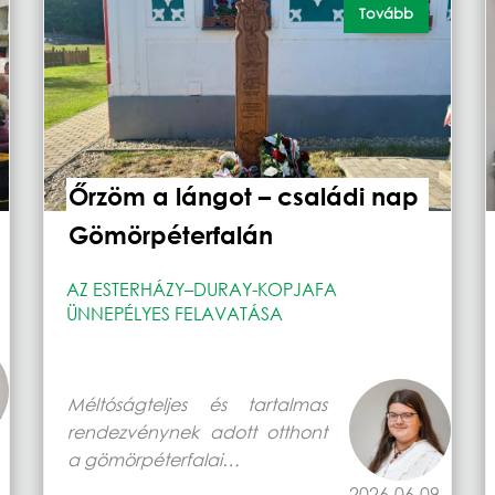
Tovább
Őrzöm a lángot – családi nap
Gömörpéterfalán
AZ ESTERHÁZY–DURAY-KOPJAFA
ÜNNEPÉLYES FELAVATÁSA
Méltóságteljes és tartalmas
rendezvénynek adott otthont
a gömörpéterfalai…
2026-06-09