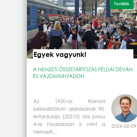
Tovább
Egyek vagyunk!
A NEMZETI ÖSSZETARTOZÁS PÉLDÁI DÉVÁN
ÉS VAJDAHUNYADON
Az 1920-as trianoni
békediktátum aláírásának 90.
évfordulója (20210) óta június
4-re hivatalosan is mint a
2026-06-09
Nemzeti…