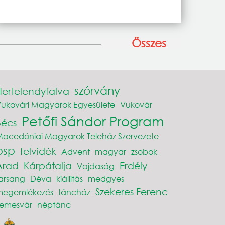
Összes
szórvány
Hertelendyfalva
ukovári Magyarok Egyesülete
Vukovár
Petőfi Sándor Program
Bécs
acedóniai Magyarok Teleház Szervezete
psp
felvidék
Advent
magyar
zsobok
Arad
Kárpátalja
Erdély
Vajdaság
arsang
Déva
kiállítás
medgyes
Szekeres Ferenc
megemlékezés
táncház
Temesvár
néptánc