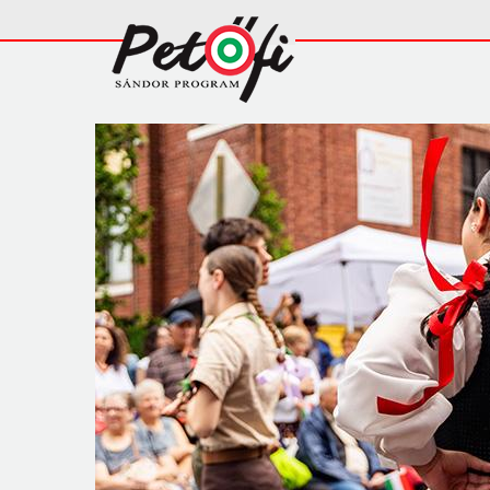
Ugrás a tartalomra
Fő
navigáció