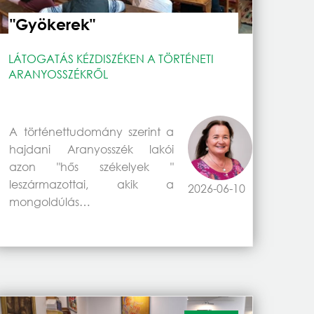
"Gyökerek"
LÁTOGATÁS KÉZDISZÉKEN A TÖRTÉNETI
ARANYOSSZÉKRŐL
A történettudomány szerint a
hajdani Aranyosszék lakói
azon "hős székelyek "
leszármazottai, akik a
2026-06-10
mongoldúlás…