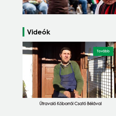
Videók
Tovább
Útravaló Kóborról Csató Bélával