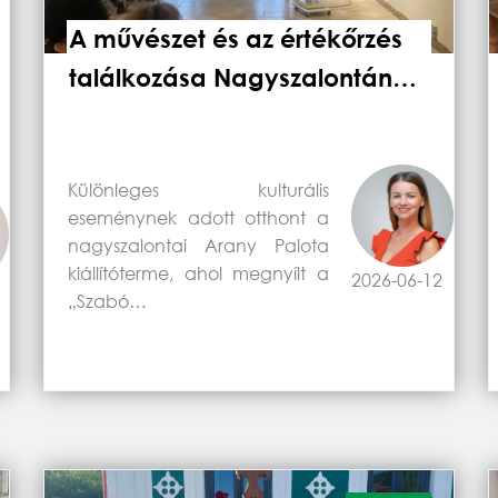
A művészet és az értékőrzés
találkozása Nagyszalontán…
Különleges kulturális
eseménynek adott otthont a
nagyszalontai Arany Palota
kiállítóterme, ahol megnyílt a
2026-06-12
„Szabó…