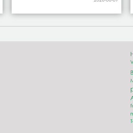
V
M
f