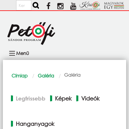
Ugrás a tartalomra
Keresés
Fő
Menü
navigáció
Morzsa
Current:
Galéria
Címlap
Galéria
Elsődleges
Legfrissebb
Képek
Videók
fülek
Hanganyagok