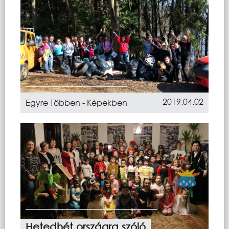
2019.04.02
Egyre Többen - Képekben
Hetedhét országra szóló