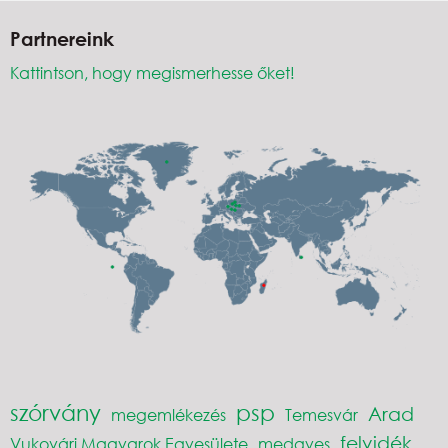
Partnereink
Kattintson, hogy megismerhesse őket!
szórvány
psp
Arad
megemlékezés
Temesvár
felvidék
Vukovári Magyarok Egyesülete
medgyes