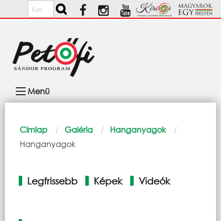
Ugrás a tartalomra
Keresés
Fő
Menü
navigáció
Morzsa
Címlap
Galéria
Hanganyagok
Current:
Hanganyagok
Elsődleges
Legfrissebb
Képek
Videók
fülek