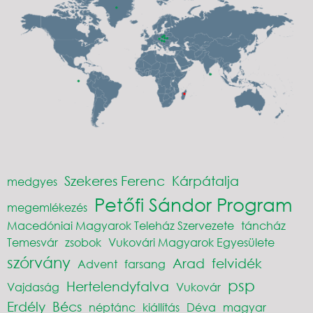
Szekeres Ferenc
Kárpátalja
medgyes
Petőfi Sándor Program
megemlékezés
Macedóniai Magyarok Teleház Szervezete
táncház
Temesvár
zsobok
Vukovári Magyarok Egyesülete
szórvány
Arad
felvidék
Advent
farsang
psp
Hertelendyfalva
Vajdaság
Vukovár
Erdély
Bécs
néptánc
kiállítás
Déva
magyar