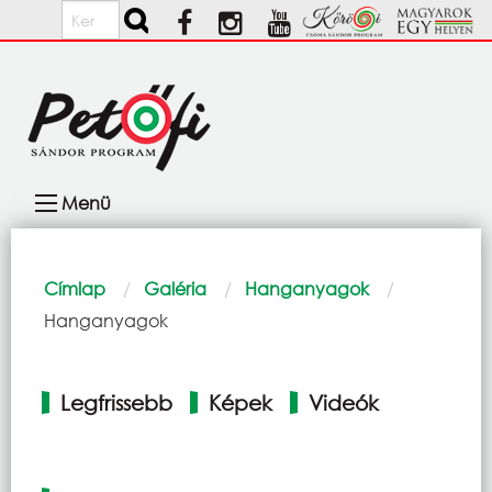
Ugrás a tartalomra
Keresés
Fő
Menü
navigáció
Morzsa
Címlap
Galéria
Hanganyagok
Current:
Hanganyagok
Elsődleges
Legfrissebb
Képek
Videók
fülek