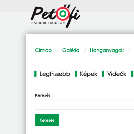
Ugrás a tartalomra
Fő
navigáció
Morzsa
Címlap
Galéria
Hanganyagok
Elsődleges
Legfrissebb
Képek
Videók
fülek
Keresés