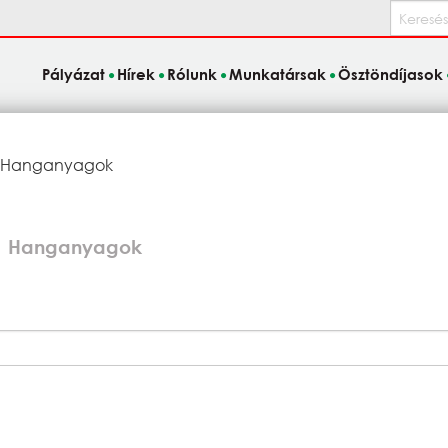
Keresés
Pályázat
Hírek
Rólunk
Munkatársak
Ösztöndíjasok
Current:
Hanganyagok
Hanganyagok