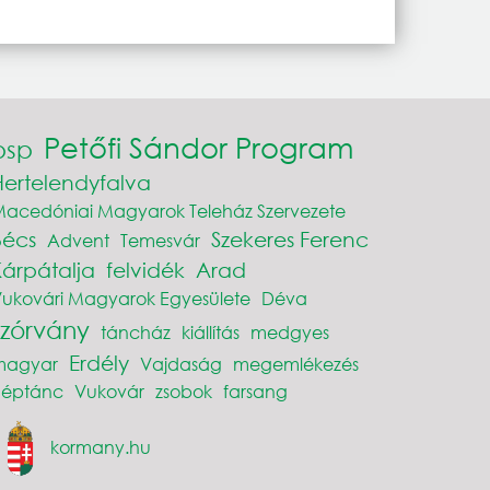
Petőfi Sándor Program
psp
Hertelendyfalva
acedóniai Magyarok Teleház Szervezete
Bécs
Szekeres Ferenc
Advent
Temesvár
Kárpátalja
felvidék
Arad
ukovári Magyarok Egyesülete
Déva
szórvány
táncház
kiállítás
medgyes
Erdély
magyar
Vajdaság
megemlékezés
néptánc
Vukovár
zsobok
farsang
kormany.hu