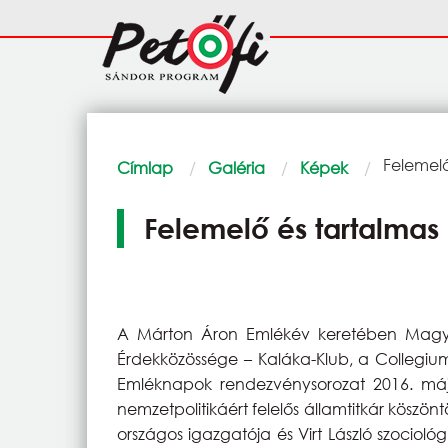
Ugrás a tartalomra
Fő
navigáció
Morzsa
Current:
Felemel
Címlap
Galéria
Képek
Felemelő és tartalma
A Márton Áron Emlékév keretében Magyaro
Érdekközössége – Kaláka-Klub, a Collegiu
Emléknapok rendezvénysorozat 2016. má
nemzetpolitikáért felelős államtitkár kösz
országos igazgatója és Virt László szocio