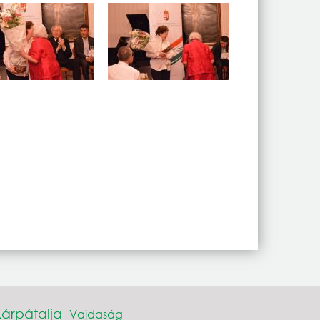
Kárpátalja
Vajdaság