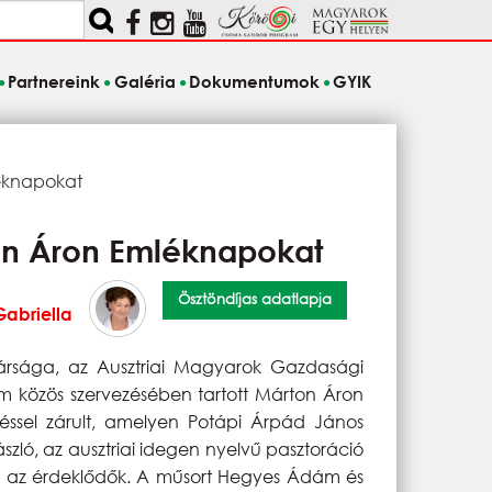
Partnereink
Galéria
Dokumentumok
GYIK
léknapokat
ton Áron Emléknapokat
Ösztöndíjas adatlapja
abriella
kársága, az Ausztriai Magyarok Gazdasági
m közös szervezésében tartott Márton Áron
sel zárult, amelyen Potápi Árpád János
zló, az ausztriai idegen nyelvű pasztoráció
meg az érdeklődők. A műsort Hegyes Ádám és