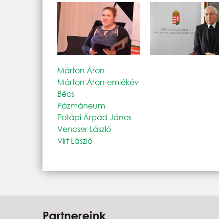
Márton Áron
Márton Áron-emlékév
Bécs
Pázmáneum
Potápi Árpád János
Vencser László
Virt László
Partnereink