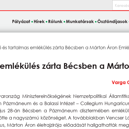
Keresés
Pályázat
Hírek
Rólunk
Munkatársak
Ösztöndíjasok
ő és tartalmas emlékülés zárta Bécsben a Márton Áron Em
s emlékülés zárta Bécsben a Már
Varga G
rszág Miniszterelnökségének Nemzetpolitikai Államtit
m Pázmáneum és a Balassi Intézet – Collegium Hungaricu
jus 28-án Bécsben a Pázmáneum dísztermében emlékülés
öntötte a nagyszámú közönséget. A továbbiakban Vencser Lás
lógus, Márton Áron életrajzírója előadását hallgathatták 