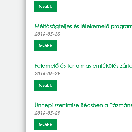
Tovább
Méltóságteljes és lélekemelő progra
2016-05-30
Tovább
Felemelő és tartalmas emlékülés zár
2016-05-29
Tovább
Ünnepi szentmise Bécsben a Pázmán
2016-05-29
Tovább