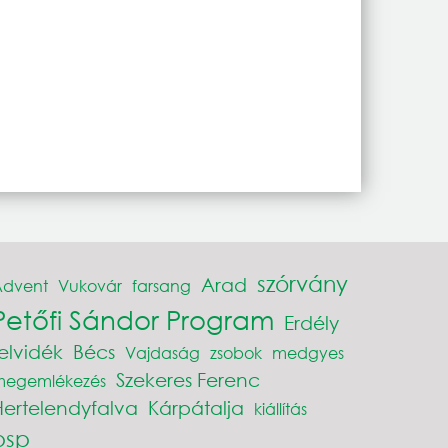
szórvány
Arad
Advent
Vukovár
farsang
Petőfi Sándor Program
Erdély
elvidék
Bécs
Vajdaság
zsobok
medgyes
Szekeres Ferenc
megemlékezés
Hertelendyfalva
Kárpátalja
kiállítás
psp