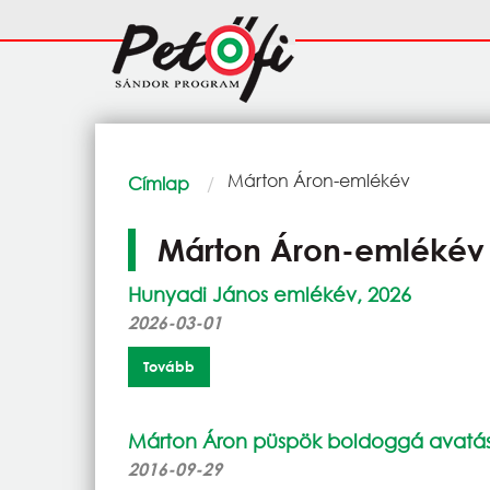
Ugrás a tartalomra
Fő
navigáció
Morzsa
Current:
Márton Áron-emlékév
Címlap
Márton Áron-emlékév
Hunyadi János emlékév, 2026
2026-03-01
Tovább
Márton Áron püspök boldoggá avatá
2016-09-29