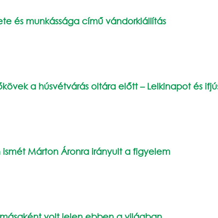
ete és munkássága című vándorkiállítás
övek a húsvétvárás oltára előtt – Lelkinapot és ifj
n ismét Márton Áronra irányult a figyelem
pmásaként volt jelen ebben a világban