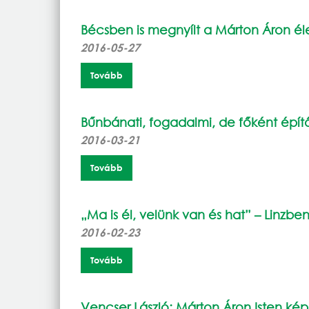
Bécsben is megnyílt a Márton Áron él
2016-05-27
Tovább
Bűnbánati, fogadalmi, de főként építők
2016-03-21
Tovább
„Ma is él, velünk van és hat” – Linzbe
2016-02-23
Tovább
Vencser László: Márton Áron Isten ké