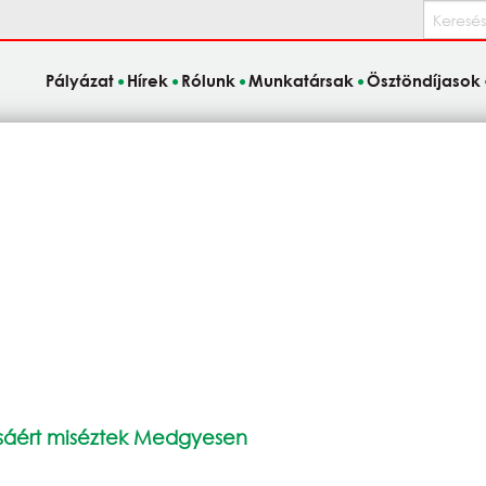
Keresés
Pályázat
Hírek
Rólunk
Munkatársak
Ösztöndíjasok
sáért miséztek Medgyesen