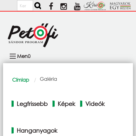
Ugrás a tartalomra
Keresés
Fő
Menü
navigáció
Morzsa
Current:
Galéria
Címlap
Elsődleges
Legfrissebb
Képek
Videók
fülek
Hanganyagok