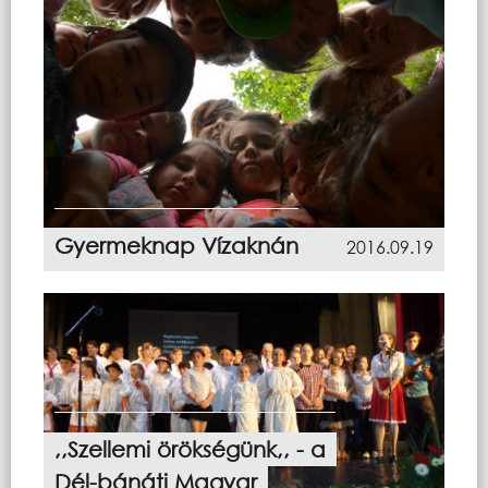
Gyermeknap Vízaknán
2016.09.19
,,Szellemi örökségünk,, - a
Dél-bánáti Magyar