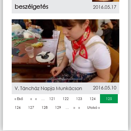
beszélgetés
2016.05.17
2016.05.10
V. Táncház Napja Munkácson
Oldalszámozás
Első oldal
« Első
Előző oldal
‹‹
…
Oldal
121
Oldal
122
Oldal
123
Oldal
124
Jelenlegi oldal
125
Oldal
126
Oldal
127
Oldal
128
Oldal
129
…
Következő oldal
››
Utolsó oldal
Utolsó »