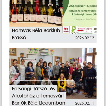
Hamvas Béla Borklub
Brassó
2026.02.13
Farsangi Játszó- és
Alkotóház a temesvári
Bartók Béla Líceumban
2026.02.11