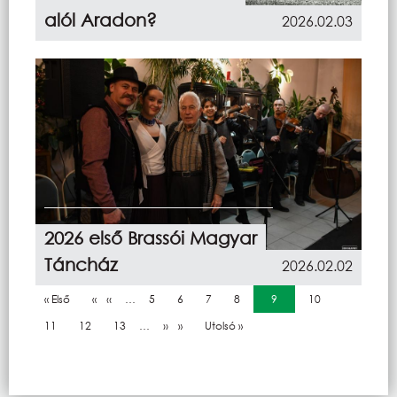
alól Aradon?
2026.02.03
2026 első Brassói Magyar
Táncház
2026.02.02
Oldalszámozás
Első oldal
« Első
Előző oldal
‹‹
…
Oldal
5
Oldal
6
Oldal
7
Oldal
8
Jelenlegi oldal
9
Oldal
10
Oldal
11
Oldal
12
Oldal
13
…
Következő oldal
››
Utolsó oldal
Utolsó »