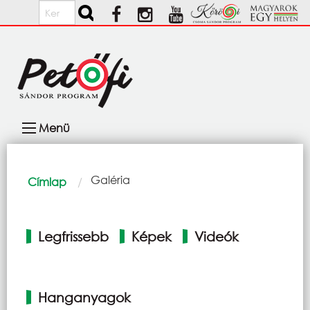
Ugrás a tartalomra
Keresés
Fő
Menü
navigáció
Morzsa
Current:
Galéria
Címlap
Elsődleges
Legfrissebb
Képek
Videók
fülek
Hanganyagok