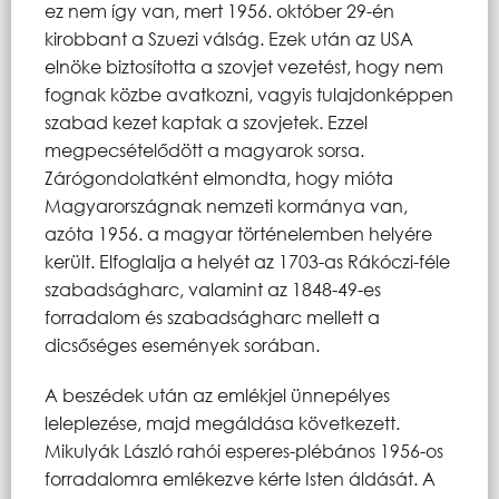
ez nem így van, mert 1956. október 29-én
kirobbant a Szuezi válság. Ezek után az USA
elnöke biztosította a szovjet vezetést, hogy nem
fognak közbe avatkozni, vagyis tulajdonképpen
szabad kezet kaptak a szovjetek. Ezzel
megpecsételődött a magyarok sorsa.
Zárógondolatként elmondta, hogy mióta
Magyarországnak nemzeti kormánya van,
azóta 1956. a magyar történelemben helyére
került. Elfoglalja a helyét az 1703-as Rákóczi-féle
szabadságharc, valamint az 1848-49-es
forradalom és szabadságharc mellett a
dicsőséges események sorában.
A beszédek után az emlékjel ünnepélyes
leleplezése, majd megáldása következett.
Mikulyák László rahói esperes-plébános 1956-os
forradalomra emlékezve kérte Isten áldását. A