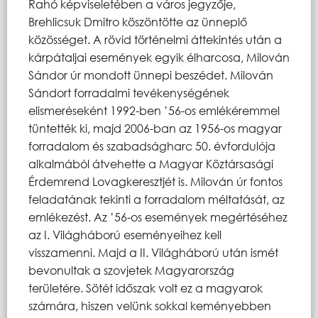
Rahó képviseletében a város jegyzője,
Brehlicsuk Dmitro köszöntötte az ünneplő
közösséget. A rövid történelmi áttekintés után a
kárpátaljai események egyik élharcosa, Milován
Sándor úr mondott ünnepi beszédet. Milován
Sándort forradalmi tevékenységének
elismeréseként 1992-ben ’56-os emlékéremmel
tüntették ki, majd 2006-ban az 1956-os magyar
forradalom és szabadságharc 50. évfordulója
alkalmából átvehette a Magyar Köztársasági
Érdemrend Lovagkeresztjét is. Milován úr fontos
feladatának tekinti a forradalom méltatását, az
emlékezést. Az ’56-os események megértéséhez
az I. Világháború eseményeihez kell
visszamenni. Majd a II. Világháború után ismét
bevonultak a szovjetek Magyarország
területére. Sötét időszak volt ez a magyarok
számára, hiszen velünk sokkal keményebben