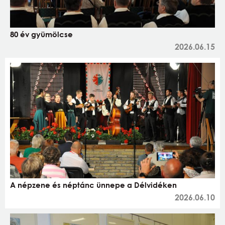
80 év gyümölcse
2026.06.15
A népzene és néptánc ünnepe a Délvidéken
2026.06.10