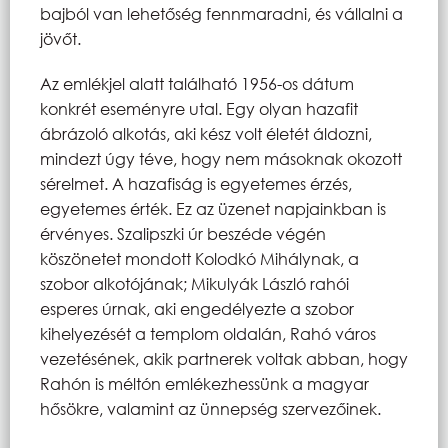
bajból van lehetőség fennmaradni, és vállalni a
jövőt.
Az emlékjel alatt található 1956-os dátum
konkrét eseményre utal. Egy olyan hazafit
ábrázoló alkotás, aki kész volt életét áldozni,
mindezt úgy téve, hogy nem másoknak okozott
sérelmet. A hazafiság is egyetemes érzés,
egyetemes érték. Ez az üzenet napjainkban is
érvényes. Szalipszki úr beszéde végén
köszönetet mondott Kolodkó Mihálynak, a
szobor alkotójának; Mikulyák László rahói
esperes úrnak, aki engedélyezte a szobor
kihelyezését a templom oldalán, Rahó város
vezetésének, akik partnerek voltak abban, hogy
Rahón is méltón emlékezhessünk a magyar
hősökre, valamint az ünnepség szervezőinek.