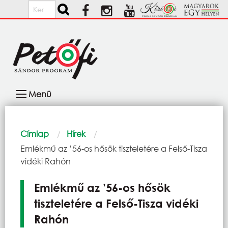
Ugrás a tartalomra
Keresés
Fő
Menü
navigáció
Morzsa
Címlap
Hírek
Current:
Emlékmű az ’56-os hősök tiszteletére a Felső-Tisza
vidéki Rahón
Emlékmű az ’56-os hősök
tiszteletére a Felső-Tisza vidéki
Rahón