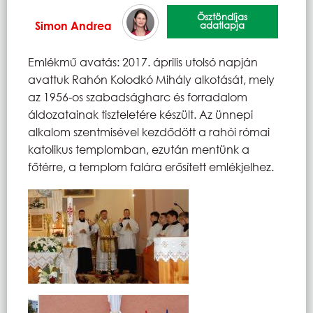
Ösztöndíjas
Simon Andrea
adatlapja
Emlékmű avatás: 2017. április utolsó napján
avattuk Rahón Kolodkó Mihály alkotását, mely
az 1956-os szabadságharc és forradalom
áldozatainak tiszteletére készült. Az ünnepi
alkalom szentmisével kezdődött a rahói római
katolikus templomban, ezután mentünk a
főtérre, a templom falára erősített emlékjelhez.