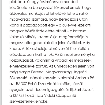
plébános úr egy festménnyel mondott
köszönetet a beregszászi főkonzul úrnak, hogy
áldozatos munkájával lehetővé tette a rahói
magyarság számára, hogy Beregszász után
Rahó is gazdagodott egy – a 60 évvel ezelőtti
magyar hősök tiszteletére állított – alkotással.
Kolodkó Mihály, az emlékjel megformálója is
megosztotta gondolatait a jelenlévőkkel. Ady
Endre: A Tűz csiholója című versét Titor Zoltán
előadásában hallhattuk. Az ünnepi eseményt a
koszorúzással, valamint a virágok és mécsesek
elhelyezésével zártuk. Az ünnepségen jelen volt
még Varga Ferenc, Magyarország Ungvári
Főkonzulátusának konzula, valamint Ambrus Pál
az UMDSZ Felső-Tisza Vidéki elnöke, técsői
nyugalmazott líceumigazgató, és ifj. Sari József,
a KMKSZ Felső-Tisza Vidéki középszintű
szervezetének elnöke.