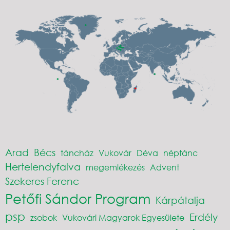
Arad
Bécs
táncház
Vukovár
Déva
néptánc
Hertelendyfalva
megemlékezés
Advent
Szekeres Ferenc
Petőfi Sándor Program
Kárpátalja
psp
Erdély
zsobok
Vukovári Magyarok Egyesülete