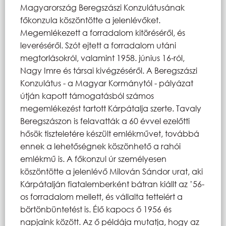
Magyarország Beregszászi Konzulátusának
főkonzula köszöntötte a jelenlévőket.
Megemlékezett a forradalom kitöréséről, és
leveréséről. Szót ejtett a forradalom utáni
megtorlásokról, valamint 1958. június 16-ról,
Nagy Imre és társai kivégzéséről. A Beregszászi
Konzulátus - a Magyar Kormánytól - pályázat
útján kapott támogatásból számos
megemlékezést tartott Kárpátalja szerte. Tavaly
Beregszászon is felavatták a 60 évvel ezelőtti
hősök tiszteletére készült emlékművet, továbbá
ennek a lehetőségnek köszönhető a rahói
emlékmű is. A főkonzul úr személyesen
köszöntötte a jelenlévő Milován Sándor urat, aki
Kárpátalján fiatalemberként bátran kiállt az ’56-
os forradalom mellett, és vállalta tetteiért a
börtönbüntetést is. Élő kapocs ő 1956 és
napjaink között. Az ő példája mutatja, hogy az