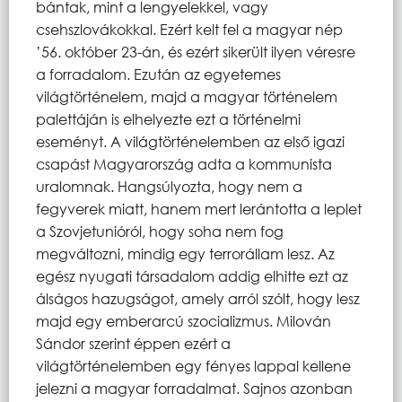
bántak, mint a lengyelekkel, vagy
csehszlovákokkal. Ezért kelt fel a magyar nép
’56. október 23-án, és ezért sikerült ilyen véresre
a forradalom. Ezután az egyetemes
világtörténelem, majd a magyar történelem
palettáján is elhelyezte ezt a történelmi
eseményt. A világtörténelemben az első igazi
csapást Magyarország adta a kommunista
uralomnak. Hangsúlyozta, hogy nem a
fegyverek miatt, hanem mert lerántotta a leplet
a Szovjetunióról, hogy soha nem fog
megváltozni, mindig egy terrorállam lesz. Az
egész nyugati társadalom addig elhitte ezt az
álságos hazugságot, amely arról szólt, hogy lesz
majd egy emberarcú szocializmus. Milován
Sándor szerint éppen ezért a
világtörténelemben egy fényes lappal kellene
jelezni a magyar forradalmat. Sajnos azonban