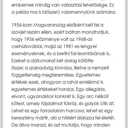
embernek mindig van választási lehetősége. Ez
a példa ma is időszerű valamennyiünk számára.
1956-ban Magyarország elsőként kelt fel a
szovjet rezsim ellen, ezért bátran mondhatjuk,
hogy 1956 előzménye volt az 1968-as
csehszlovákiai, majd az 1981-es lengyel
eseményeknek, és a berlini fal leomlásának is.
Ezeket a dátumokat két dolog kötötte
össze: a szabadság kivívása, illetve a nemzeti
függetlenség megteremtése. Egyetemes
értékek ezek, ahogyan a rahói emlékmű is
egyetemes értékeket hordoz. Egy allegória,
elvont, ugyanakkor konkrét is. Egy arc nélküli
kőtest, amely fájdalmat tükröz, és golyók ütik át.
Lehet ez egy forradalom harcosa, lehet ez egy
keresztény mártír, aki a hitéért áldozza fel életét.
De állva marad, és azt mutatja, hogy minden