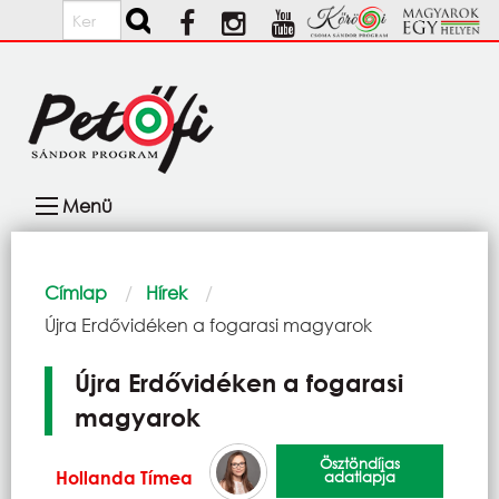
Ugrás a tartalomra
Keresés
Fő
Menü
navigáció
Morzsa
Címlap
Hírek
Current:
Újra Erdővidéken a fogarasi magyarok
Újra Erdővidéken a fogarasi
magyarok
Ösztöndíjas
Hollanda Tímea
adatlapja