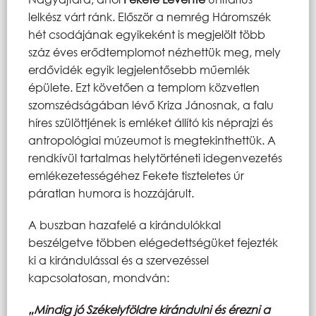
lelkész várt ránk. Először a nemrég Háromszék
hét csodájának egyikeként is megjelölt több
száz éves erődtemplomot nézhettük meg, mely
erdővidék egyik legjelentősebb műemlék
épülete. Ezt követően a templom közvetlen
szomszédságában lévő Kriza Jánosnak, a falu
híres szülöttjének is emléket állító kis néprajzi és
antropológiai múzeumot is megtekinthettük. A
rendkívül tartalmas helytörténeti idegenvezetés
emlékezetességéhez Fekete tiszteletes úr
páratlan humora is hozzájárult.
A buszban hazafelé a kirándulókkal
beszélgetve többen elégedettségüket fejezték
ki a kirándulással és a szervezéssel
kapcsolatosan, mondván:
„Mindig jó Székelyföldre kirándulni és érezni a