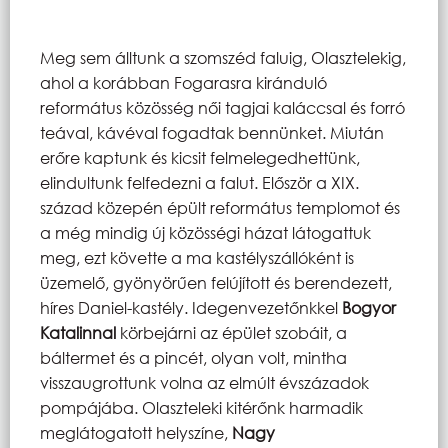
Meg sem álltunk a szomszéd faluig, Olasztelekig,
ahol a korábban Fogarasra kiránduló
református közösség női tagjai kaláccsal és forró
teával, kávéval fogadtak bennünket. Miután
erőre kaptunk és kicsit felmelegedhettünk,
elindultunk felfedezni a falut. Először a XIX.
század közepén épült református templomot és
a még mindig új közösségi házat látogattuk
meg, ezt követte a ma kastélyszállóként is
üzemelő, gyönyörűen felújított és berendezett,
híres Daniel-kastély. Idegenvezetőnkkel
Bogyor
Katalinnal
körbejárni az épület szobáit, a
báltermet és a pincét, olyan volt, mintha
visszaugrottunk volna az elmúlt évszázadok
pompájába. Olaszteleki kitérőnk harmadik
meglátogatott helyszíne,
Nagy