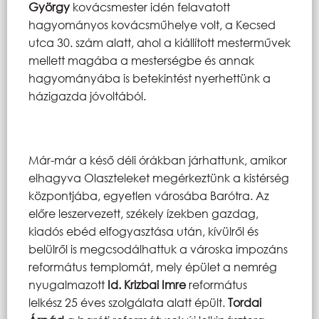
György
kovácsmester idén felavatott
hagyományos kovácsműhelye volt, a Kecsed
utca 30. szám alatt, ahol a kiállított mesterművek
mellett magába a mesterségbe és annak
hagyományába is betekintést nyerhettünk a
házigazda jóvoltából.
Már-már a késő déli órákban járhattunk, amikor
elhagyva Olaszteleket megérkeztünk a kistérség
központjába, egyetlen városába Barótra. Az
előre leszervezett, székely ízekben gazdag,
kiadós ebéd elfogyasztása után, kívülről és
belülről is megcsodálhattuk a városka impozáns
református templomát, mely épület a nemrég
nyugalmazott
Id. Krizbai Imre
református
lelkész 25 éves szolgálata alatt épült.
Tordai