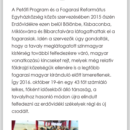
A Petőfi Program és a Fogarasi Református
Egyházközség közös szervezésében 2015 őszén
Erdővidékre ezen belül Bölönbe, Kisbaconba,
Miklósvárra és Bibarcfalvára látogathattak el a
fogarasiak. Idén a szervezők úgy gondolták,
hogy a tavaly meglátogatott színmagyar
kistérség további felfedezésre váró, magyar
vonatkozású kincseket rejt, melyek még relatív
földrajzi közelségük ellenére is a legtöbb
fogarasi magyar kiránduló előtt ismeretlenek.
Így 2016. október 19-én egy 43 főt számláló
lelkes, főként idősekből álló társaság, a
tavalyihoz hasonló módon újra elindult
felfedezni az erdővidéki székelyek régi és új
csodáit.