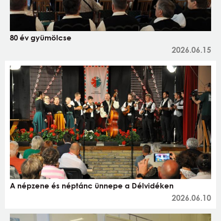
80 év gyümölcse
2026.06.15
A népzene és néptánc ünnepe a Délvidéken
2026.06.10