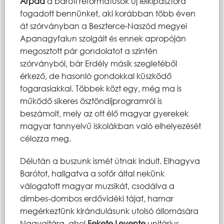
Árpád
a baróti reformátusok új lelkipásztora
fogadott bennünket, aki korábban több éven
át szórványban a Beszterce-Naszód megyei
Apanagyfalun szolgált és ennek apropóján
megosztott pár gondolatot a szintén
szórványból, bár Erdély másik szegletéből
érkező, de hasonló gondokkal küszködő
fogarasiakkal. Többek közt egy, még ma is
működő sikeres ösztöndíjprogramról is
beszámolt, mely az ott élő magyar gyerekek
magyar tannyelvű iskolákban való elhelyezését
célozza meg.
Délután a buszunk ismét útnak indult. Elhagyva
Barótot, hallgatva a sofőr által nekünk
válogatott magyar muzsikát, csodálva a
dimbes-dombos erdővidéki tájat, hamar
megérkeztünk kirándulásunk utolsó állomására
Nagyajtára, ahol
Fekete Levente
unitárius