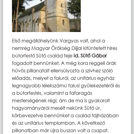
Első megállóhelyünk Vargyas volt, ahol a
nemrég Magyar Örökség Díjjal kitüntetett híres
bútorfestő Sütő család feje
Id. Sütő Gábor
fogadott bennünket. A még kora reggeli órák
hűvös pillanatait ellensúlyozta a szívhez szóló
előadás, melyet a faluról, az unitárius egyház
legnagyobb lélekszámú falusi gyülekezetéről és
a bútorfestés, valamint a fafaragás
mesterségének régi, ám de ma is gyakorolt
hagyományáról mesélt nekünk Sütő úr,
körbevezetve bennünket a család tájházában
és az unitárius templomban. A következő
pillanatban már újra buszon volt a csapat.