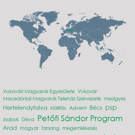
Vukovári Magyarok Egyesülete
Vukovár
Macedóniai Magyarok Teleház Szervezete
medgyes
psp
Hertelendyfalva
Bécs
kiállítás
Advent
Petőfi Sándor Program
zsobok
Déva
Arad
magyar
farsang
megemlékezés