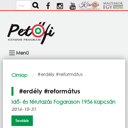
Ugrás a tartalomra
Keresés
Fő
Menü
navigáció
Morzsa
Current:
#erdély #református
Címlap
#erdély #református
Idő- és térutazás Fogarason 1956 kapcsán
2016-10-31
Tovább