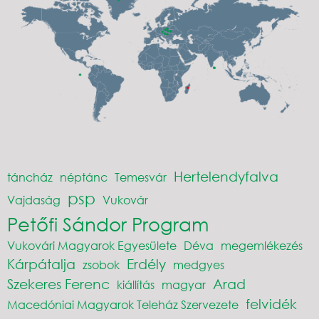
Hertelendyfalva
táncház
néptánc
Temesvár
psp
Vajdaság
Vukovár
Petőfi Sándor Program
Vukovári Magyarok Egyesülete
Déva
megemlékezés
Kárpátalja
Erdély
zsobok
medgyes
Szekeres Ferenc
Arad
kiállítás
magyar
felvidék
Macedóniai Magyarok Teleház Szervezete