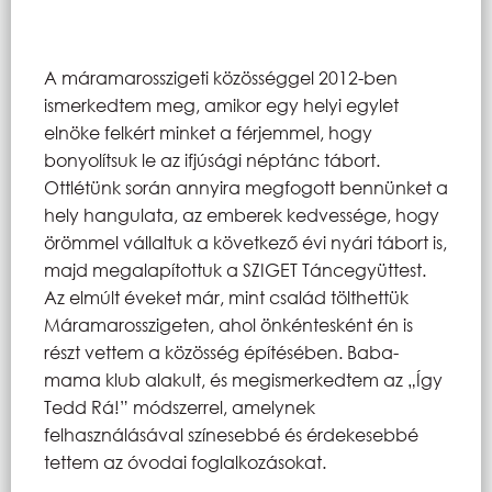
A máramarosszigeti közösséggel 2012-ben
ismerkedtem meg, amikor egy helyi egylet
elnöke felkért minket a férjemmel, hogy
bonyolítsuk le az ifjúsági néptánc tábort.
Ottlétünk során annyira megfogott bennünket a
hely hangulata, az emberek kedvessége, hogy
örömmel vállaltuk a következő évi nyári tábort is,
majd megalapítottuk a SZIGET Táncegyüttest.
Az elmúlt éveket már, mint család tölthettük
Máramarosszigeten, ahol önkéntesként én is
részt vettem a közösség építésében. Baba-
mama klub alakult, és megismerkedtem az „Így
Tedd Rá!” módszerrel, amelynek
felhasználásával színesebbé és érdekesebbé
tettem az óvodai foglalkozásokat.