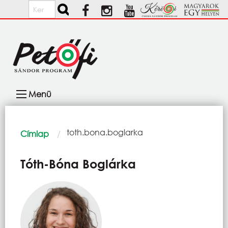
Ugrás a tartalomra
Keresés
Fő
Menü
navigáció
Morzsa
Current:
toth.bona.boglarka
Címlap
Tóth-Bóna Boglárka