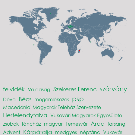
szórvány
felvidék
Szekeres Ferenc
Vajdaság
psp
Bécs
Déva
megemlékezés
Macedóniai Magyarok Teleház Szervezete
Hertelendyfalva
Vukovári Magyarok Egyesülete
Arad
zsobok
táncház
magyar
Temesvár
farsang
Kárpátalja
Advent
medgyes
néptánc
Vukovár