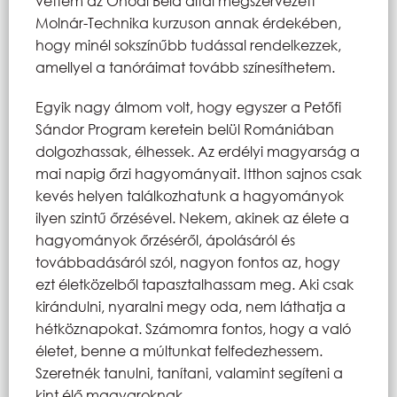
vettem az Ónodi Béla által megszervezett
Molnár-Technika kurzuson annak érdekében,
hogy minél sokszínűbb tudással rendelkezzek,
amellyel a tanóráimat tovább színesíthetem.
Egyik nagy álmom volt, hogy egyszer a Petőfi
Sándor Program keretein belül Romániában
dolgozhassak, élhessek. Az erdélyi magyarság a
mai napig őrzi hagyományait. Itthon sajnos csak
kevés helyen találkozhatunk a hagyományok
ilyen szintű őrzésével. Nekem, akinek az élete a
hagyományok őrzéséről, ápolásáról és
továbbadásáról szól, nagyon fontos az, hogy
ezt életközelből tapasztalhassam meg. Aki csak
kirándulni, nyaralni megy oda, nem láthatja a
hétköznapokat. Számomra fontos, hogy a való
életet, benne a múltunkat felfedezhessem.
Szeretnék tanulni, tanítani, valamint segíteni a
kint élő magyaroknak.