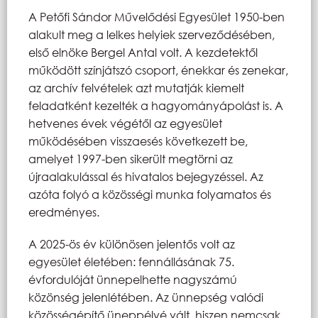
A Petőfi Sándor Művelődési Egyesület 1950-ben
alakult meg a lelkes helyiek szerveződésében,
első elnöke Bergel Antal volt. A kezdetektől
működött színjátszó csoport, énekkar és zenekar,
az archív felvételek azt mutatják kiemelt
feladatként kezelték a hagyományápolást is. A
hetvenes évek végétől az egyesület
működésében visszaesés következett be,
amelyet 1997-ben sikerült megtörni az
újraalakulással és hivatalos bejegyzéssel. Az
azóta folyó a közösségi munka folyamatos és
eredményes.
A 2025-ös év különösen jelentős volt az
egyesület életében: fennállásának 75.
évfordulóját ünnepelhette nagyszámú
közönség jelenlétében. Az ünnepség valódi
közösségépítő üneppélyé vált, hiszen nemcsak