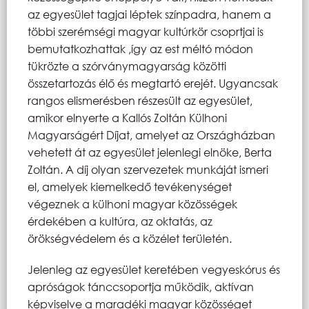
az egyesület tagjai léptek színpadra, hanem a
többi szerémségi magyar kultúrkör csoprtjai is
bemutatkozhattak ,így az est méltó módon
tükrözte a szórványmagyarság közötti
összetartozás élő és megtartó erejét. Ugyancsak
rangos elismerésben részesült az egyesület,
amikor elnyerte a Kallós Zoltán Külhoni
Magyarságért Díjat, amelyet az Országházban
vehetett át az egyesület jelenlegi elnöke, Berta
Zoltán. A díj olyan szervezetek munkáját ismeri
el, amelyek kiemelkedő tevékenységet
végeznek a külhoni magyar közösségek
érdekében a kultúra, az oktatás, az
örökségvédelem és a közélet területén.
Jelenleg az egyesület keretében vegyeskórus és
apróságok tánccsoportja működik, aktívan
képviselve a maradéki magyar közösséget