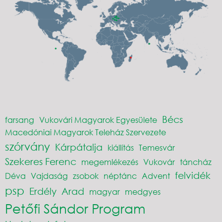
Bécs
farsang
Vukovári Magyarok Egyesülete
Macedóniai Magyarok Teleház Szervezete
szórvány
Kárpátalja
kiállítás
Temesvár
Szekeres Ferenc
megemlékezés
Vukovár
táncház
felvidék
Déva
Vajdaság
zsobok
néptánc
Advent
psp
Erdély
Arad
magyar
medgyes
Petőfi Sándor Program