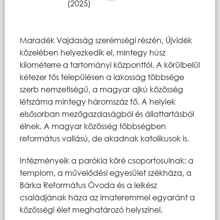
(2025)
Maradék Vajdaság szerémségi részén, Újvidék
közelében helyezkedik el, mintegy húsz
kilométerre a tartományi központtól. A körülbelül
kétezer fős településen a lakosság többsége
szerb nemzetiségű, a magyar ajkú közösség
létszáma mintegy háromszáz fő. A helyiek
elsősorban mezőgazdaságból és állattartásból
élnek. A magyar közösség többségben
református vallású, de akadnak katolikusok is.
Intézményeik a parókia köré csoportosulnak: a
templom, a művelődési egyesület székháza, a
Bárka Református Óvoda és a lelkész
családjának háza az imateremmel egyaránt a
közösségi élet meghatározó helyszínei.