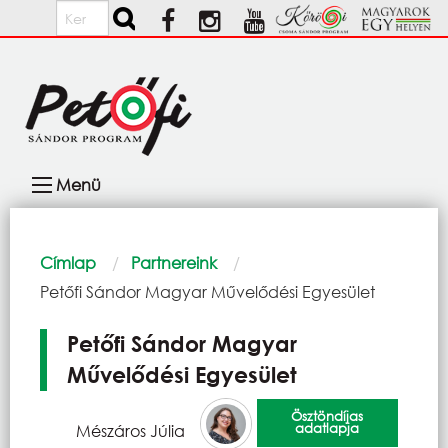
Ugrás a tartalomra
Keresés
Fő
Menü
navigáció
Morzsa
Címlap
Partnereink
Current:
Petőfi Sándor Magyar Művelődési Egyesület
Petőfi Sándor Magyar
Művelődési Egyesület
Ösztöndíjas
adatlapja
Mészáros Júlia