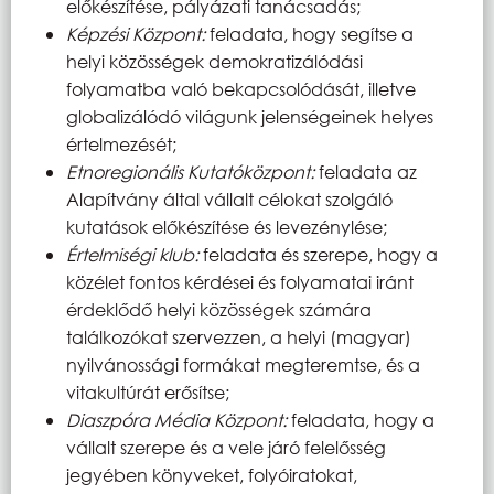
előkészítése, pályázati tanácsadás;
Képzési Központ:
feladata, hogy segítse a
helyi közösségek demokratizálódási
folyamatba való bekapcsolódását, illetve
globalizálódó világunk jelenségeinek helyes
értelmezését;
Etnoregionális Kutatóközpont:
feladata az
Alapítvány által vállalt célokat szolgáló
kutatások előkészítése és levezénylése;
Értelmiségi klub:
feladata és szerepe, hogy a
közélet fontos kérdései és folyamatai iránt
érdeklődő helyi közösségek számára
találkozókat szervezzen, a helyi (magyar)
nyilvánossági formákat megteremtse, és a
vitakultúrát erősítse;
Diaszpóra Média Központ:
feladata, hogy a
vállalt szerepe és a vele járó felelősség
jegyében könyveket, folyóiratokat,