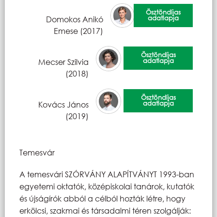
Ösztöndíjas
adatlapja
Domokos Anikó
Emese (2017)
Ösztöndíjas
adatlapja
Mecser Szilvia
(2018)
Ösztöndíjas
adatlapja
Kovács János
(2019)
Temesvár
A temesvári SZÓRVÁNY ALAPÍTVÁNYT 1993-ban
egyetemi oktatók, középiskolai tanárok, kutatók
és új­ságírók abból a célból hozták létre, hogy
erkölcsi, szakmai és társadalmi téren szolgálják: