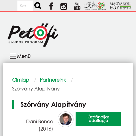
Ugrás a tartalomra
Keresés
Fő
Menü
navigáció
Morzsa
Címlap
Partnereink
Current:
Szórvány Alapítvány
Szórvány Alapítvány
Ösztöndíjas
adatlapja
Dani Bence
(2016)