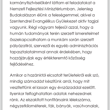
kormánytisztviselőként láttam el feladatokat a
Nemzeti Fejlesztési Minisztériumban. Jelenleg
Budakalászon élünk a feleségemmel, akivel a
Szentendrei Evangélikus Gyülekezet aktív tagjai
vagyunk. Régi vágyam teljesül azzal, hogy a
humán tudományok terén szerzett ismereteimet
összekapcsolhatom a munkám során szerzett
pályázatírói, szervezői és egyéb adminisztrációs
tapasztalataimmal annak érdekében, hogy
hozzájáruljak egy értékteremtő közösség
fejlődéséhez.
Amikor a hazánktól elcsatolt területekről esik szó,
mindig számadást készítünk arról, hogy mit
veszítettünk el lassan egy évszázaddal ezelőtt.
Ilyenkor felfoghatatlan adatok nehezednek
ránk. Az elszakított honfitársaink lélekszáma,
négyzetkilométerek, fák, bányák, vasútvonalak,