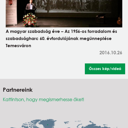
A magyar szabadság éve – Az 1956-os forradalom és
szabadságharc 60. évfordulójának megünneplése
Temesváron
2016.10.26
Összes kép/videó
Partnereink
Kattintson, hogy megismerhesse őket!