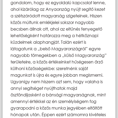
gondolom, hogy ez egyoldalú kapcsolat lenne,
ahol kizárólag az Anyaország nyújt segítő kezet
a szétszóródott magyarság szigeteinek. Hiszen
közös múltunk emlékjelei sokszor nagyobb
becsben állnak ott, ahol az eltűnés fenyegető
lehetőségként határozza meg a hétköznapi
küzdelmek alaphangját. Talán ezért is
látogatunk a „belső Magyarországról” egyre
nagyobb tömegekben a „külső Magyarország”
területeire, a közös értékeinket hűségesen őrző
külhoni közösségekbe: szeretnénk saját
magunkat is újra és egyre jobban megismerni.
Ugyanígy nem hiszem azt sem, hogy valaha is
annyi segítséget nyújthatok majd
ösztöndíjasként a bánsági magyarságnak, mint
amennyi értékkel az én személyiségem fog
gyarapodni a közös munka jegyében eltöltött
hónapok után. Éppen ezért számomra kivételes