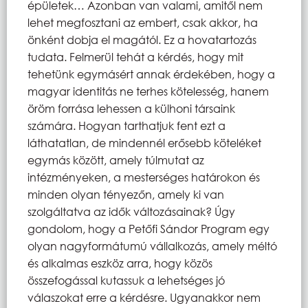
épületek… Azonban van valami, amitől nem
lehet megfosztani az embert, csak akkor, ha
önként dobja el magától. Ez a hovatartozás
tudata. Felmerül tehát a kérdés, hogy mit
tehetünk egymásért annak érdekében, hogy a
magyar identitás ne terhes kötelesség, hanem
öröm forrása lehessen a külhoni társaink
számára. Hogyan tarthatjuk fent ezt a
láthatatlan, de mindennél erősebb köteléket
egymás között, amely túlmutat az
intézményeken, a mesterséges határokon és
minden olyan tényezőn, amely ki van
szolgáltatva az idők változásainak? Úgy
gondolom, hogy a Petőfi Sándor Program egy
olyan nagyformátumú vállalkozás, amely méltó
és alkalmas eszköz arra, hogy közös
összefogással kutassuk a lehetséges jó
válaszokat erre a kérdésre. Ugyanakkor nem