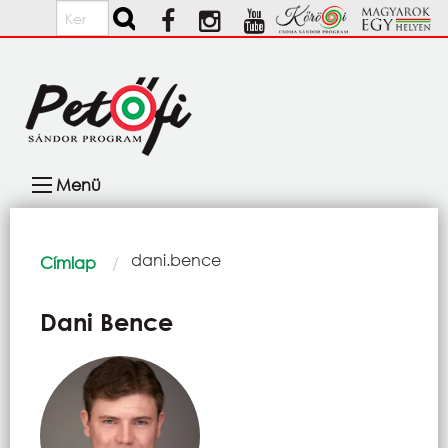
Ugrás a tartalomra
Keresés
Fő
Menü
navigáció
Morzsa
Current:
dani.bence
Címlap
Dani Bence