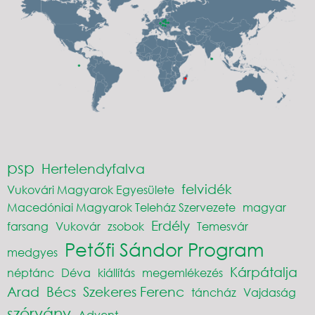
psp
Hertelendyfalva
felvidék
Vukovári Magyarok Egyesülete
Macedóniai Magyarok Teleház Szervezete
magyar
Erdély
farsang
Vukovár
zsobok
Temesvár
Petőfi Sándor Program
medgyes
Kárpátalja
néptánc
Déva
kiállítás
megemlékezés
Arad
Bécs
Szekeres Ferenc
táncház
Vajdaság
szórvány
Advent