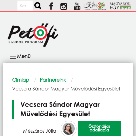
Ugrás a tartalomra
Keresés
Fő
Menü
navigáció
Morzsa
Címlap
Partnereink
Current:
Vecsera Sándor Magyar Művelődési Egyesület
Vecsera Sándor Magyar
Művelődési Egyesület
Ösztöndíjas
adatlapja
Mészáros Júlia