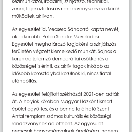
kézimunkázói, irodalmi, színjátszó, technikai,
zenei, tájékoztatási és rendezvényszervező körök
működtek aktívan.
Az egyesület id. Vecsera Sándorról kapta nevét,
aki a korábbi Petőfi Sándor Művelődési
Egyesület meghatározó tagjaként a színjátszás
területén végzett kiemelkedő munkát. Sajnos a
korunkra jellemző demográfiai csökkenés a
közösséget is érinti, az aktív tagok inkább az
idősebb korosztályból kerülnek ki, nincs fiatal
utánpótlás.
Az egyesület felújított székházát 2021-ben adták
át. A helyiek körében Magyar Házként ismert
épület együttes, és a benne található Szent
Antal templom számos kulturális és közösségi
rendezvénynek ad otthont. Az egyesület
nemcsak hagyományainak ápolására, hanem