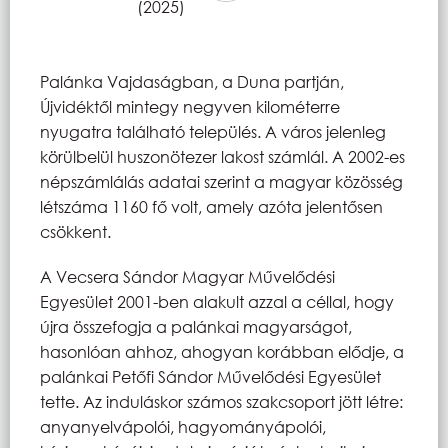
(2025)
Palánka Vajdaságban, a Duna partján,
Újvidéktől mintegy negyven kilométerre
nyugatra található település. A város jelenleg
körülbelül huszonötezer lakost számlál. A 2002-es
népszámlálás adatai szerint a magyar közösség
létszáma 1160 fő volt, amely azóta jelentősen
csökkent.
A Vecsera Sándor Magyar Művelődési
Egyesület 2001-ben alakult azzal a céllal, hogy
újra összefogja a palánkai magyarságot,
hasonlóan ahhoz, ahogyan korábban elődje, a
palánkai Petőfi Sándor Művelődési Egyesület
tette. Az induláskor számos szakcsoport jött létre:
anyanyelvápolói, hagyományápolói,