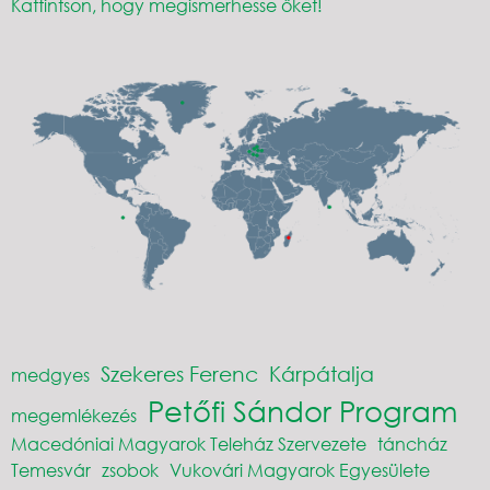
Kattintson, hogy megismerhesse őket!
Szekeres Ferenc
Kárpátalja
medgyes
Petőfi Sándor Program
megemlékezés
Macedóniai Magyarok Teleház Szervezete
táncház
Temesvár
zsobok
Vukovári Magyarok Egyesülete