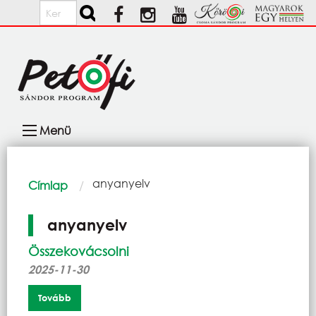
Ugrás a tartalomra
Keresés
Fő
Menü
navigáció
Morzsa
Current:
anyanyelv
Címlap
anyanyelv
Összekovácsolni
2025-11-30
Tovább