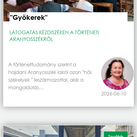
"Gyökerek"
LÁTOGATÁS KÉZDISZÉKEN A TÖRTÉNETI
ARANYOSSZÉKRŐL
A történettudomány szerint a
hajdani Aranyosszék lakói azon "hős
székelyek " leszármazottai, akik a
mongoldúlás…
2026-06-10
Tovább