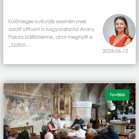
Különleges kulturális eseménynek
adott otthont a nagyszalontai Arany
Palota kiállítóterme, ahol megnyílt a
„Szabó…
2026-06-12
Tovább