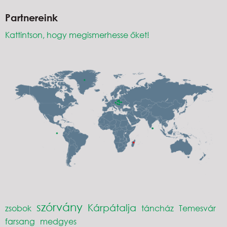
Partnereink
Kattintson, hogy megismerhesse őket!
szórvány
Kárpátalja
zsobok
táncház
Temesvár
farsang
medgyes