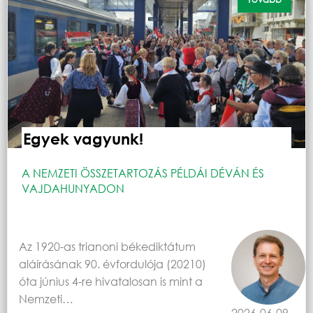
Egyek vagyunk!
A NEMZETI ÖSSZETARTOZÁS PÉLDÁI DÉVÁN ÉS
VAJDAHUNYADON
Az 1920-as trianoni békediktátum
aláírásának 90. évfordulója (20210)
óta június 4-re hivatalosan is mint a
Nemzeti…
2026-06-09