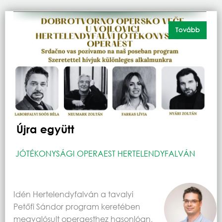
Tovább
Újra együtt
JÓTÉKONYSÁGI OPERAEST HERTELENDYFALVÁN
Idén Hertelendyfalván a tavalyi
Petőfi Sándor program keretében
megvalósult operaesthez hasonlóan,