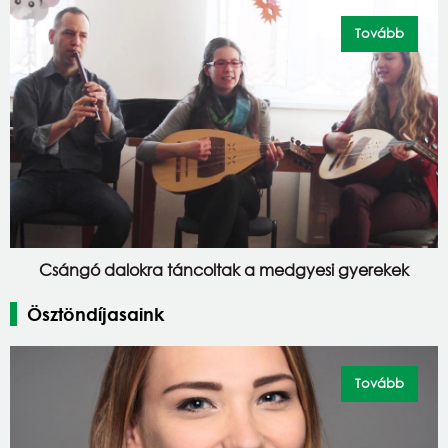
Tovább
Csángó dalokra táncoltak a medgyesi gyerekek
Ösztöndíjasaink
Tovább