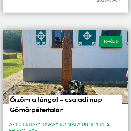
Tovább
Őrzöm a lángot – családi nap
Gömörpéterfalán
AZ ESTERHÁZY–DURAY-KOPJAFA ÜNNEPÉLYES
FELAVATÁSA