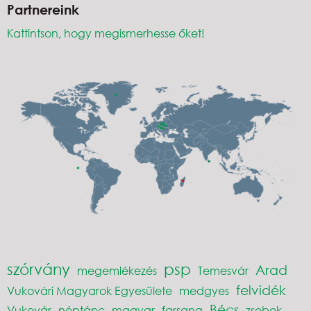
Partnereink
Kattintson, hogy megismerhesse őket!
szórvány
psp
Arad
megemlékezés
Temesvár
felvidék
Vukovári Magyarok Egyesülete
medgyes
Bécs
Vukovár
néptánc
magyar
farsang
zsobok