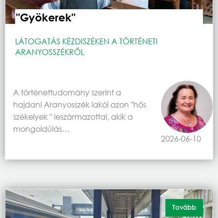
"Gyökerek"
LÁTOGATÁS KÉZDISZÉKEN A TÖRTÉNETI
ARANYOSSZÉKRŐL
A történettudomány szerint a
hajdani Aranyosszék lakói azon "hős
székelyek " leszármazottai, akik a
mongoldúlás…
2026-06-10
Tovább