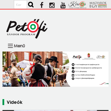
Ugrás a tartalomra
Keresés
Fő
Menü
navigáció
Videók