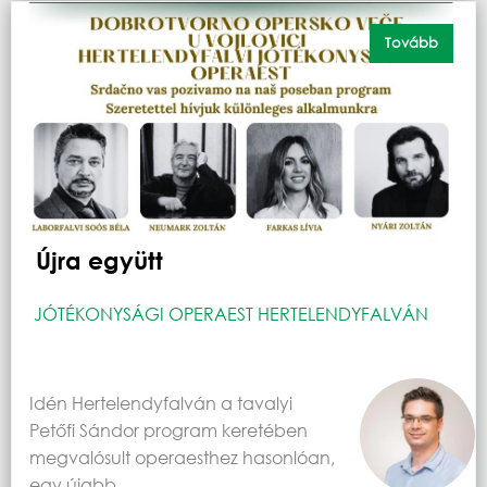
Tovább
Újra együtt
JÓTÉKONYSÁGI OPERAEST HERTELENDYFALVÁN
Idén Hertelendyfalván a tavalyi
Petőfi Sándor program keretében
megvalósult operaesthez hasonlóan,
egy újabb…