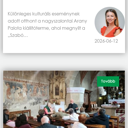
Különleges kulturális eseménynek
adott otthont a nagyszalontai Arany
Palota kiállítóterme, ahol megnyílt a
„Szabó…
2026-06-12
Tovább