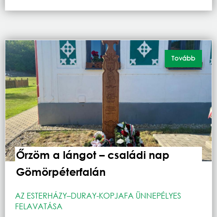
Tovább
Őrzöm a lángot – családi nap
Gömörpéterfalán
AZ ESTERHÁZY–DURAY-KOPJAFA ÜNNEPÉLYES
FELAVATÁSA