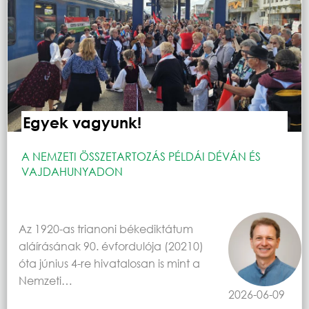
Egyek vagyunk!
A NEMZETI ÖSSZETARTOZÁS PÉLDÁI DÉVÁN ÉS
VAJDAHUNYADON
Az 1920-as trianoni békediktátum
aláírásának 90. évfordulója (20210)
óta június 4-re hivatalosan is mint a
Nemzeti…
2026-06-09