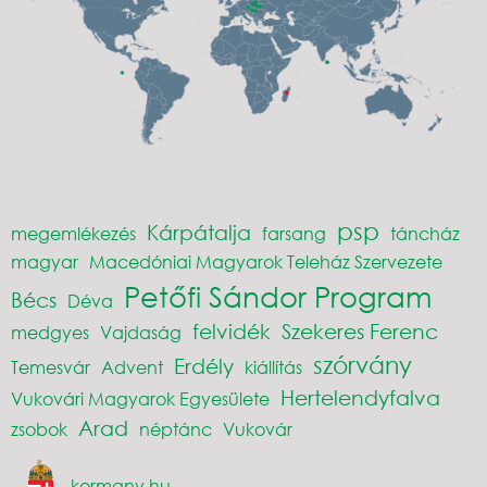
psp
Kárpátalja
megemlékezés
farsang
táncház
magyar
Macedóniai Magyarok Teleház Szervezete
Petőfi Sándor Program
Bécs
Déva
felvidék
Szekeres Ferenc
medgyes
Vajdaság
szórvány
Erdély
Temesvár
Advent
kiállítás
Hertelendyfalva
Vukovári Magyarok Egyesülete
Arad
zsobok
néptánc
Vukovár
kormany.hu