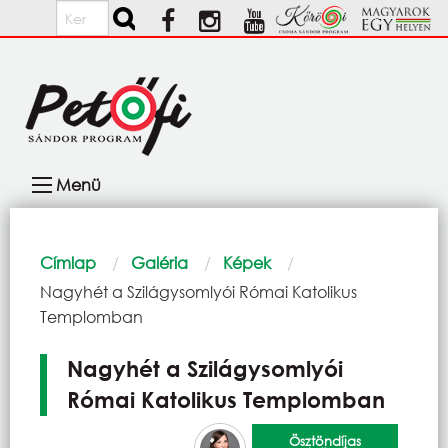
Ugrás a tartalomra
Keresés
Fő
Menü
navigáció
Morzsa
Címlap
Galéria
Képek
Current:
Nagyhét a Szilágysomlyói Római Katolikus
Templomban
Nagyhét a Szilágysomlyói
Római Katolikus Templomban
Ösztöndíjas