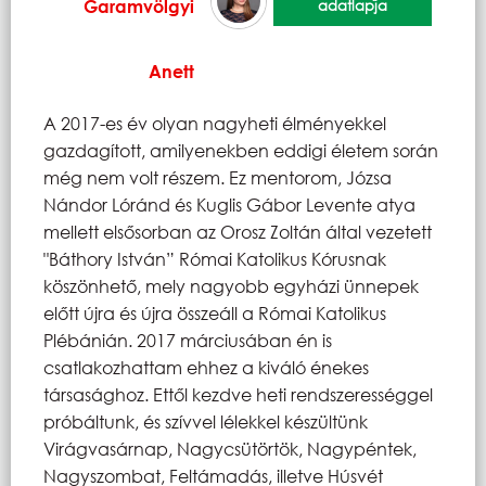
Garamvölgyi
adatlapja
Anett
A 2017-es év olyan nagyheti élményekkel
gazdagított, amilyenekben eddigi életem során
még nem volt részem. Ez mentorom, Józsa
Nándor Lóránd és Kuglis Gábor Levente atya
mellett elsősorban az Orosz Zoltán által vezetett
"Báthory István” Római Katolikus Kórusnak
köszönhető, mely nagyobb egyházi ünnepek
előtt újra és újra összeáll a Római Katolikus
Plébánián. 2017 márciusában én is
csatlakozhattam ehhez a kiváló énekes
társasághoz. Ettől kezdve heti rendszerességgel
próbáltunk, és szívvel lélekkel készültünk
Virágvasárnap, Nagycsütörtök, Nagypéntek,
Nagyszombat, Feltámadás, illetve Húsvét