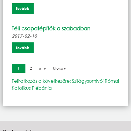
Tovább
Téli csapatépítők a szabadban
2017-02-10
Tovább
Oldalszámozás
Jelenlegi oldal
1
Oldal
2
Következő oldal
››
Utolsó oldal
Utolsó »
Feliratkozás a következőre: Szilágysomlyói Római
Katolikus Plébánia