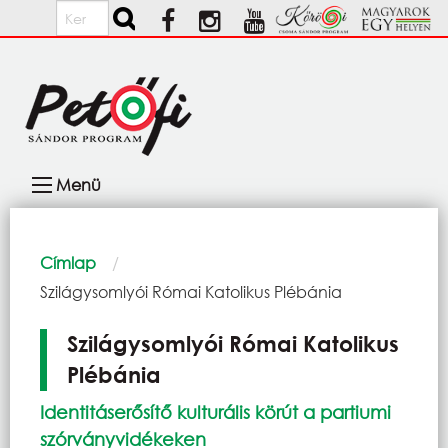
Ugrás a tartalomra
Keresés
Fő
Menü
navigáció
Morzsa
Címlap
Current:
Szilágysomlyói Római Katolikus Plébánia
Szilágysomlyói Római Katolikus
Plébánia
Identitáserősítő kulturális körút a partiumi
szórványvidékeken