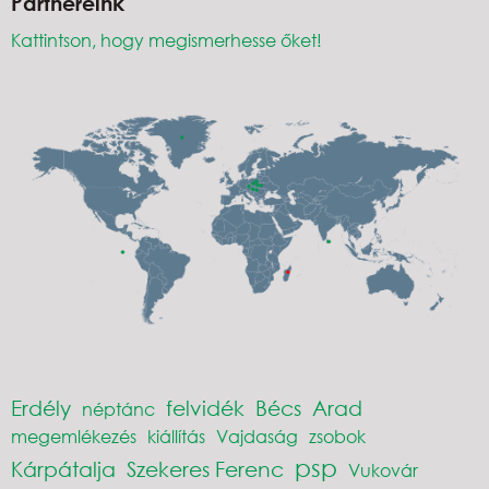
Partnereink
Kattintson, hogy megismerhesse őket!
Erdély
felvidék
Bécs
Arad
néptánc
megemlékezés
kiállítás
Vajdaság
zsobok
psp
Kárpátalja
Szekeres Ferenc
Vukovár