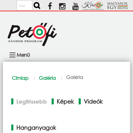
Ugrás a tartalomra
Keresés
Fő
Menü
navigáció
Morzsa
Current:
Galéria
Címlap
Galéria
Elsődleges
Legfrissebb
Képek
Videók
fülek
Hanganyagok