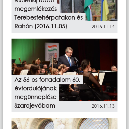
Malenkij robot
megemlékezés
Terebesfehérpatakon és
Rahón (2016.11.05)
2016.11.14
Az 56-os forradalom 60.
évfordulójának
megünneplése
Szarajevóbam
2016.11.13