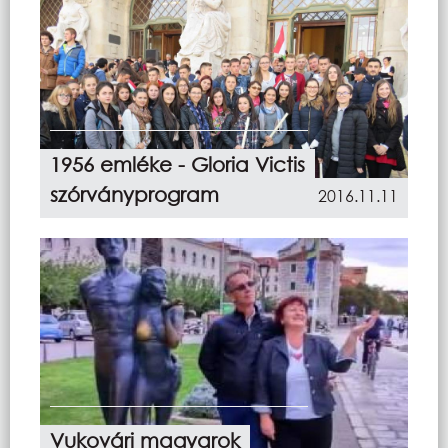
1956 emléke - Gloria Victis
szórványprogram
2016.11.11
Vukovári magyarok