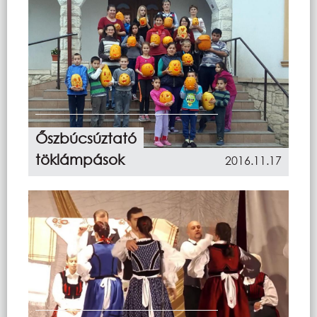
Őszbúcsúztató
töklámpások
2016.11.17