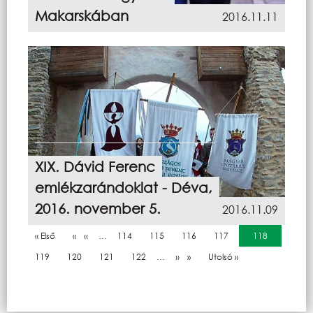
Makarskában
2016.11.11
XIX. Dávid Ferenc
emlékzarándoklat - Déva,
2016. november 5.
2016.11.09
Oldalszámozás
Első oldal
« Első
Előző oldal
‹‹
…
Oldal
114
Oldal
115
Oldal
116
Oldal
117
Jelenlegi oldal
118
Oldal
119
Oldal
120
Oldal
121
Oldal
122
…
Következő oldal
››
Utolsó oldal
Utolsó »