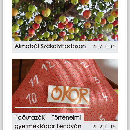
Almabál Székelyhodoson
2016.11.15
"Időutazók" - Történelmi
gyermektábor Lendván
2016.11.15