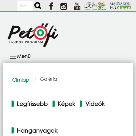
Ugrás a tartalomra
Keresés
Fő
Menü
navigáció
Morzsa
Current:
Galéria
Címlap
Elsődleges
Legfrissebb
Képek
Videók
fülek
Hanganyagok