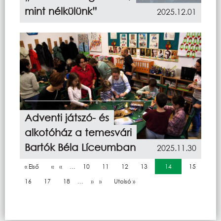
mint nélkülünk”
2025.12.01
Adventi játszó- és
alkotóház a temesvári
Bartók Béla Líceumban
2025.11.30
Oldalszámozás
Első oldal
« Első
Előző oldal
‹‹
…
Oldal
10
Oldal
11
Oldal
12
Oldal
13
Jelenlegi oldal
14
Oldal
15
Oldal
16
Oldal
17
Oldal
18
…
Következő oldal
››
Utolsó oldal
Utolsó »