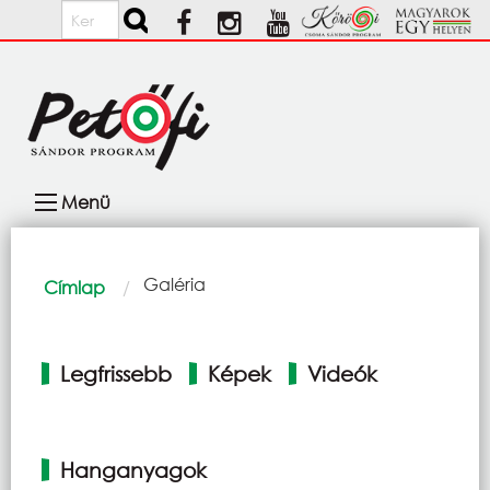
Ugrás a tartalomra
Keresés
Fő
Menü
navigáció
Morzsa
Current:
Galéria
Címlap
Elsődleges
Legfrissebb
Képek
Videók
fülek
Hanganyagok