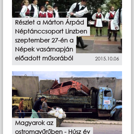
Részlet a Márton Árpád
Néptánccsoport Linzben
szeptember 27-én a
Népek vasárnapján
előadott műsorából
2015.10.06
Magyarok az
ostromgyűrűben - Húsz év