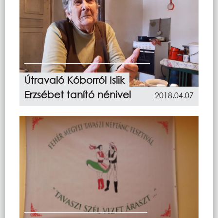
Útravaló Kóborról Islik
Erzsébet tanító nénivel
2018.04.07