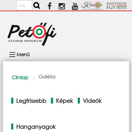
Ugrás a tartalomra
Keresés
Fő
Menü
navigáció
Morzsa
Current:
Galéria
Címlap
Elsődleges
Legfrissebb
Képek
Videók
fülek
Hanganyagok