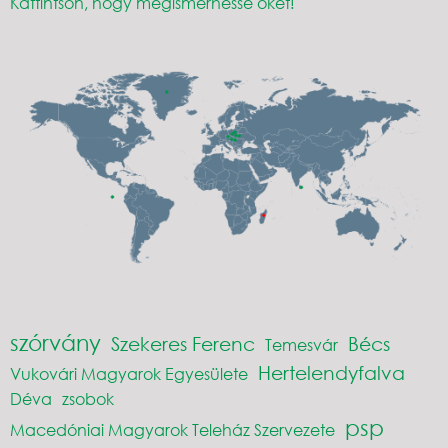
Kattintson, hogy megismerhesse őket!
szórvány
Szekeres Ferenc
Bécs
Temesvár
Hertelendyfalva
Vukovári Magyarok Egyesülete
Déva
zsobok
psp
Macedóniai Magyarok Teleház Szervezete