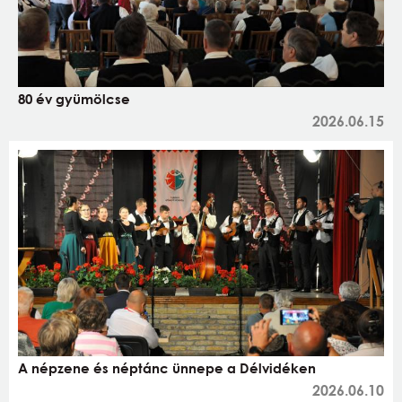
80 év gyümölcse
2026.06.15
A népzene és néptánc ünnepe a Délvidéken
2026.06.10