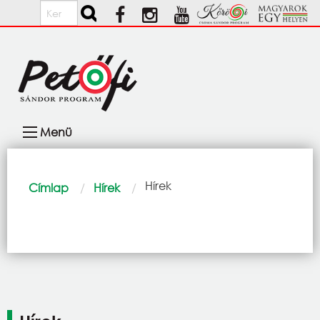
Ugrás a tartalomra
Keresés
Fő
Menü
navigáció
Morzsa
Current:
Hírek
Címlap
Hírek