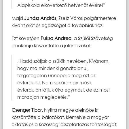
Alapiskola elkövetkező hetvenöt évére!”
Majd
Juhász András
, Zselíz Város polgármestere
kívánt erőt és egészséget a továbbiakhoz.
Ezt követően
Puksa Andrea
, a Szülői Szövetség
elnöknője köszöntötte a jelenlévőket:
„Hadd szóljak a szülők nevében. Kívánom,
hogy ma mindenki gondtalanul,
fergetegesen ünnepelje meg ezt az
évfordulót. Nem sokára egy másik
évfordulón látjuk újra egymást, de ez most
maradjon meglepetés.”
Csenger Tibor
, Nyitra megye alelnöke is
köszöntötte a bálozókat, kiemelve a magyar
oktatás és a közösségi összetartozás fontosságát: