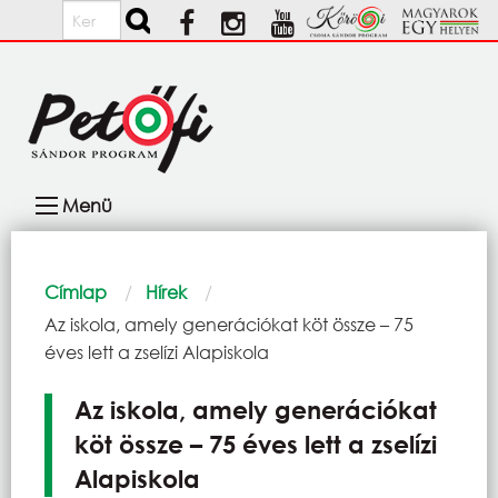
Ugrás a tartalomra
Keresés
Fő
Menü
navigáció
Morzsa
Címlap
Hírek
Current:
Az iskola, amely generációkat köt össze – 75
éves lett a zselízi Alapiskola
Az iskola, amely generációkat
köt össze – 75 éves lett a zselízi
Alapiskola