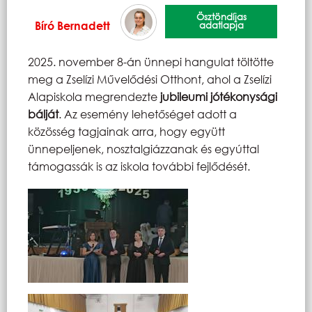
Ösztöndíjas
Bíró Bernadett
adatlapja
2025. november 8-án ünnepi hangulat töltötte
meg a Zselízi Művelődési Otthont, ahol a Zselízi
Alapiskola megrendezte
jubileumi jótékonysági
bálját
. Az esemény lehetőséget adott a
közösség tagjainak arra, hogy együtt
ünnepeljenek, nosztalgiázzanak és egyúttal
támogassák is az iskola további fejlődését.