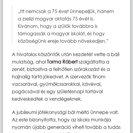
„Itt nemcsak a 75 évet ünnepeljük, hanem
a zselízi magyar oktatás 75 évét is.
Kívánom, hogy a szülők továbbra is
támogassák a magyar iskolát, és hogy
közösségünk ereje tovább növekedjen.”
A hivatalos köszöntők után kezdetét vette a báli
mulatság, ahol
Torma Róbert
szolgáltatta a
zenét, biztosítva a felhőtlen szórakozást és a
hajnalig tartó jókedvet. A szervezők finom
vacsorával, gyümölcssarokkal, kávéval,
pogácsával és egy születésnapi tortával
kedveskedtek a vendégeknek.
A jubileumi jótékonysági bál méltó ünnepe volt.
Az este bizonyította, hogy az iskola munkája
nyomán újabb generáció viheti tovább a tudás