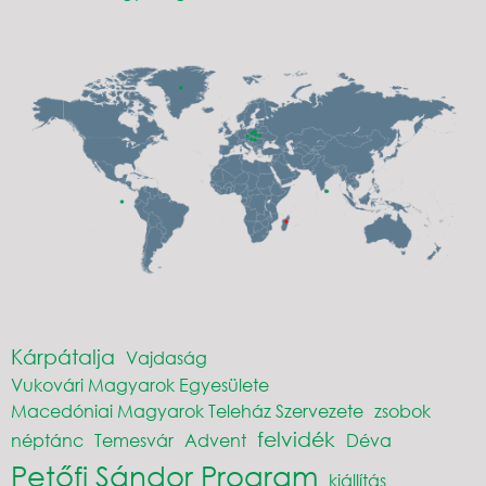
Kárpátalja
Vajdaság
Vukovári Magyarok Egyesülete
Macedóniai Magyarok Teleház Szervezete
zsobok
felvidék
néptánc
Temesvár
Advent
Déva
Petőfi Sándor Program
kiállítás