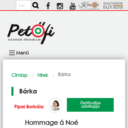
Ugrás a tartalomra
Keresés
Fő
Menü
navigáció
Morzsa
Current:
Bárka
Címlap
Hírek
Bárka
Ösztöndíjas
Pipei Borbála
adatlapja
Hommage á Noé