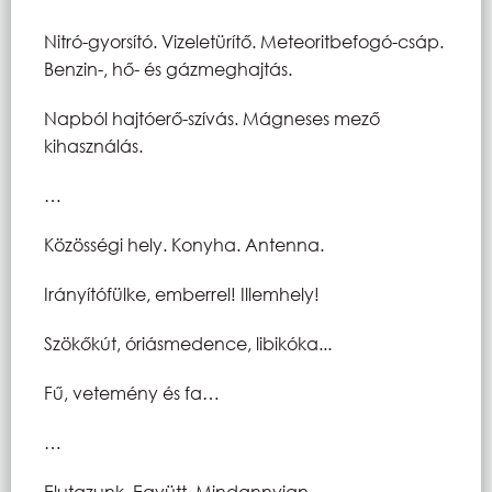
Nitró-gyorsító. Vizeletürítő. Meteoritbefogó-csáp.
Benzin-, hő- és gázmeghajtás.
Napból hajtóerő-szívás. Mágneses mező
kihasználás.
…
Közösségi hely. Konyha. Antenna.
Irányítófülke, emberrel! Illemhely!
Szökőkút, óriásmedence, libikóka...
Fű, vetemény és fa…
…
Elutazunk. Együtt. Mindannyian…