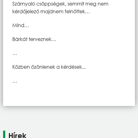
Szárnyaló csöppségek, semmit meg nem
kérdőjelező majdnem felnőttek…
Mind…
Bárkát terveznek…
…
Közben özönlenek a kérdések...
…
Hírek