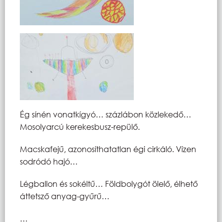
Ég sínén vonatkígyó… százlábon közlekedő…
Mosolyarcú kerekesbusz-repülő.
Macskafejű, azonosíthatatlan égi cirkáló. Vízen
sodródó hajó…
Légballon és sokéltű… Földbolygót ölelő, élhető
áttetsző anyag-gyűrű…
…