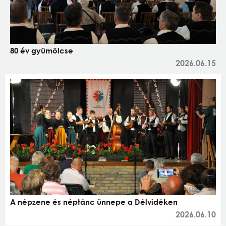
80 év gyümölcse
2026.06.15
A népzene és néptánc ünnepe a Délvidéken
2026.06.10