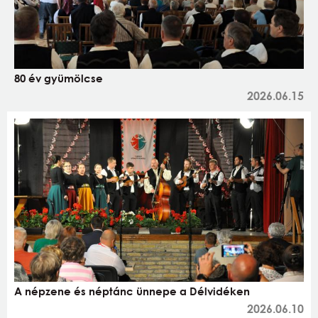
80 év gyümölcse
2026.06.15
A népzene és néptánc ünnepe a Délvidéken
2026.06.10