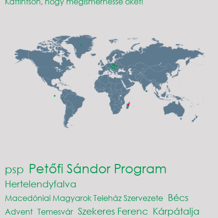
Kattintson, hogy megismerhesse őket!
Petőfi Sándor Program
psp
Hertelendyfalva
Bécs
Macedóniai Magyarok Teleház Szervezete
Szekeres Ferenc
Kárpátalja
Advent
Temesvár