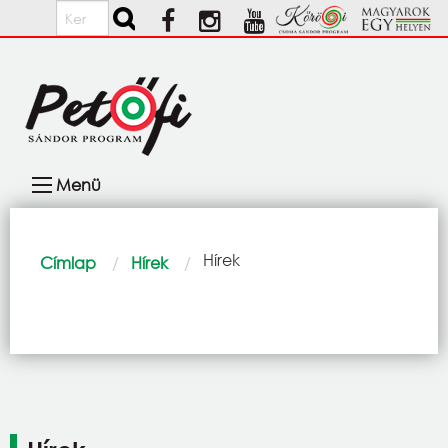
Ugrás a tartalomra
Keresés
Fő
Menü
navigáció
Morzsa
Current:
Hírek
Címlap
Hírek