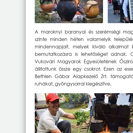
A maroknyi baranyai és szerémségi mag
szinte minden héten valamelyik település
mindennapjait, melyek kiváló alkalmat b
bemutatkozásra is lehetőséget adnak. C
Vukovári Magyarok Egyesületének Ősziró
állítottunk össze egy csokrot. Ezen az e
Bethlen Gábor Alapkezelő Zrt. támogatás
ruhákat, gyöngysorral kiegészítve.