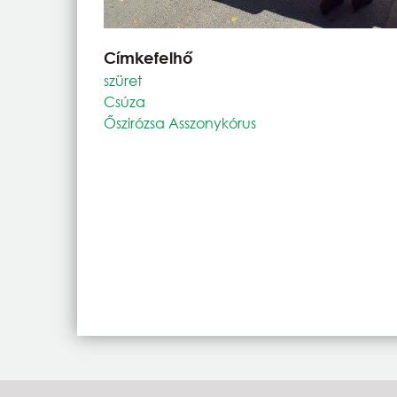
Címkefelhő
szüret
Csúza
Őszirózsa Asszonykórus