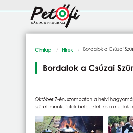
Ugrás a tartalomra
Fő
navigáció
Morzsa
Current:
Bordalok a Csúzai Szü
Címlap
Hírek
Bordalok a Csúzai Szü
Október 7-én, szombaton a helyi hagyomá
szüreti munkálatok befejeztét, és a mustok