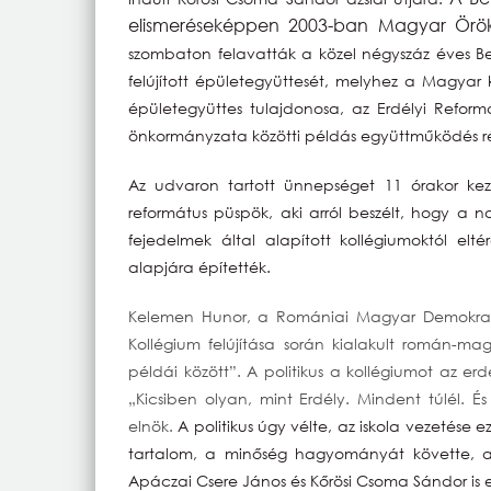
elismeréseképpen 2003-ban Magyar Örö
szombaton felavatták a közel négyszáz éves Be
felújított épületegyüttesét, melyhez a Magyar ko
épületegyüttes tulajdonosa, az Erdélyi Refo
önkormányzata közötti példás együttműködés r
Az udvaron tartott ünnepséget 11 órakor k
református püspök, aki arról beszélt, hogy a 
fejedelmek által alapított kollégiumoktól elté
alapjára építették.
Kelemen Hunor, a Romániai Magyar Demokrata
Kollégium felújítása során kialakult román-m
példái között”. A politikus a kollégiumot az e
„Kicsiben olyan, mint Erdély. Mindent túlél. És
elnök.
A politikus úgy vélte, az iskola vezetése
tartalom, a minőség hagyományát követte, a
Apáczai Csere János és Kőrösi Csoma Sándor is e