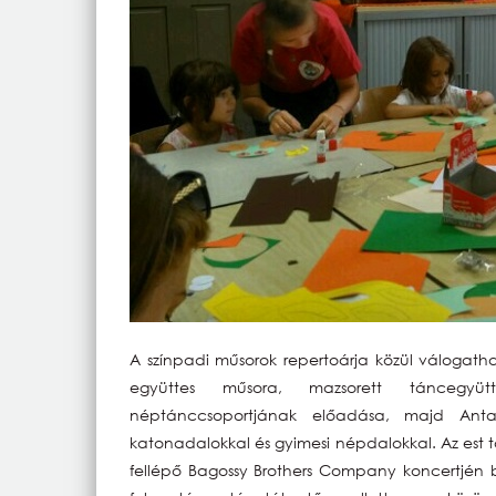
A színpadi műsorok repertoárja közül válogatha
együttes műsora, mazsorett táncegyü
néptánccsoportjának előadása, majd Antal
katonadalokkal és gyimesi népdalokkal. Az est to
fellépő Bagossy Brothers Company koncertjén b