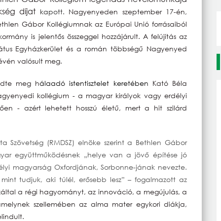
kség díjat
kapott.
Nagyenyeden szeptember 17-én,
thlen Gábor Kollégiumnak az Európai Unió forrásaiból
rmány is jelentős összeggel hozzájárult. A felújítás az
rmátus Egyházkerület és a román többségű Nagyenyed
évén valósult meg.
ezdte meg h
álaadó istentisztelet keretében
Kató Béla
nagyenyedi kollégium - a magyar királyok vagy erdélyi
rően - azért lehetett hosszú életű, mert a hit szilárd
 Szövetség (RMDSZ) elnöke szerint a Bethlen Gábor
agyar együttműködésnek „helye van a jövő építése jó
rdélyi magyarság Oxfordjának, Sorbonne-jának nevezte.
 mint tudjuk, aki túlél, erősebb lesz” – fogalmazott az
 ezáltal a régi hagyományt, az innováció, a megújulás, a
melynek szellemében az alma mater egykori diákja,
lindult.