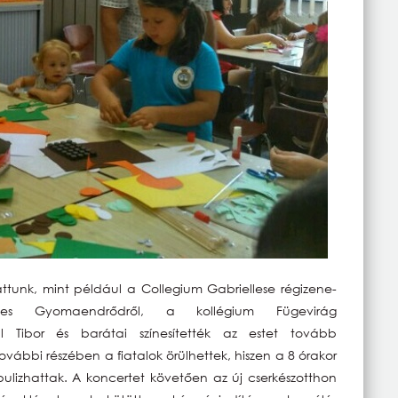
ttunk, mint például a Collegium Gabriellese régizene-
ttes Gyomaendrődről, a kollégium Fügevirág
 Tibor és barátai színesítették az estet tovább
vábbi részében a fiatalok örülhettek, hiszen a 8 órakor
ulizhattak. A koncertet követően az új cserkészotthon