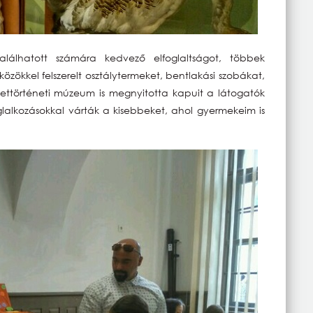
lálhatott számára kedvező elfoglaltságot, többek
özökkel felszerelt osztálytermeket, bentlakási szobákat,
ettörténeti múzeum is megnyitotta kapuit a látogatók
glalkozásokkal várták a kisebbeket, ahol gyermekeim is