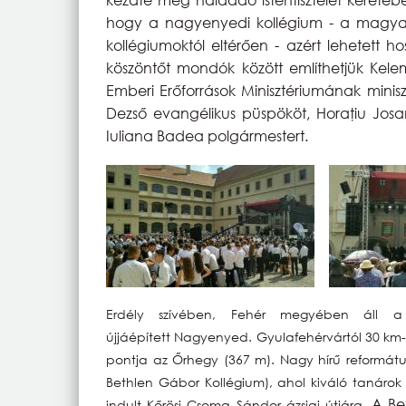
hogy a nagyenyedi kollégium - a magyar k
kollégiumoktól eltérően - azért lehetett ho
köszöntőt mondók között említhetjük Kele
Emberi Erőforrások Minisztériumának miniszt
Dezső evangélikus püspököt, Horaţiu Jo
Iuliana Badea polgármestert.
Erdély szívében, Fehér megyében áll a 
újjáépített Nagyenyed. Gyulafehérvártól 30 km-
pontja az Őrhegy (367 m). Nagy hírű reformát
Bethlen Gábor Kollégium), ahol kiváló tanárok t
A Be
indult Kőrösi Csoma Sándor ázsiai útjára.