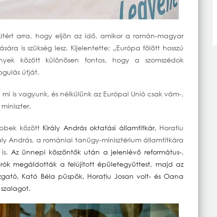
itért arra, hogy eljön az idő, amikor a román-magyar
ára is szükség lesz. Kijelentette: „Európa fölött hosszú
nyek között különösen fontos, hogy a szomszédok
ogulás útját.
gy mi is vagyunk, és nélkülünk az Európai Unió csak vám-,
miniszter.
öbbek között
Király András oktatási államtitkár,
Horatiu
ly András, a romániai tanügy-minisztérium államtitkára
 is.
Az ünnepi köszöntők után a jelenlévő református-,
járók megáldották a felújított épületegyüttest, majd az
azgató, Kató Béla püspök, Horaţiu Josan volt- és Oana
 szalagot.