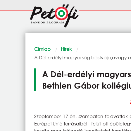
Ugrás a tartalomra
Fő
navigáció
Morzsa
Címlap
Hírek
Current:
A Dél-erdélyi magyarság bástyája,avagy a
A Dél-erdélyi magyar
Bethlen Gábor kollégi
Szeptember 17-én, szombaton felavatták a
Európai Unió forrásaiból - felújított épület
kezdte meg hálaadó istentisztelet keretébe