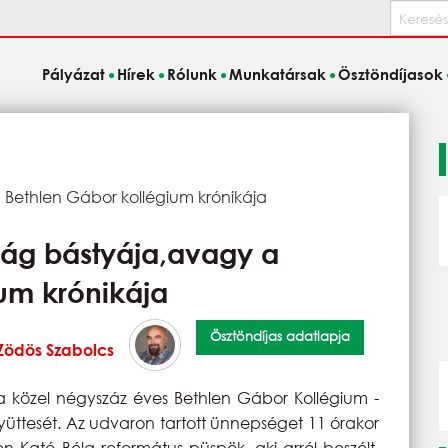
Keresés
Pályázat
Hírek
Rólunk
Munkatársak
Ösztöndíjasok
 Bethlen Gábor kollégium krónikája
ság bástyája,avagy a
um krónikája
Ösztöndíjas adatlapja
Zödös Szabolcs
 közel négyszáz éves Bethlen Gábor Kollégium -
együttesét. Az udvaron tartott ünnepséget 11 órakor
n Kató Béla református püspök, aki arról beszélt,