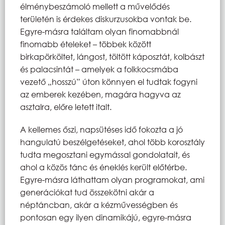
élménybeszámoló mellett a művelődés
területén is érdekes diskurzusokba vontak be.
Egyre-másra találtam olyan finomabbnál
finomabb ételeket – többek között
birkapörköltet, lángost, töltött káposztát, kolbászt
és palacsintát – amelyek a folkkocsmába
vezető „hosszú” úton könnyen el tudtak fogyni
az emberek kezében, magára hagyva az
asztalra, előre letett italt.
A kellemes őszi, napsütéses idő fokozta a jó
hangulatú beszélgetéseket, ahol több korosztály
tudta megosztani egymással gondolatait, és
ahol a közös tánc és éneklés került előtérbe.
Egyre-másra láthattam olyan programokat, ami
generációkat tud összekötni akár a
néptáncban, akár a kézművességben és
pontosan egy ilyen dinamikájú, egyre-másra