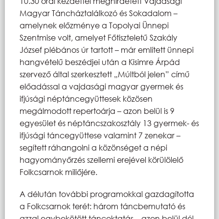
10.30 órai kezdettel meghirdetett Vajdasági
Magyar Táncháztalálkozó és Sokadalom –
amelynek előzménye a Topolyai Ünnepi
Szentmise volt, amelyet Főtiszteletű Szakály
József plébános úr tartott – már említett ünnepi
hangvételű beszédjei után a Kisimre Árpád
szervező által szerkesztett „Múltból jelen” című
előadással a vajdasági magyar gyermek és
ifjúsági néptáncegyüttesek közösen
megálmodott repertoárja – azon belül is 9
egyesület és néptáncszakosztály 13 gyermek- és
ifjúsági táncegyüttese valamint 7 zenekar –
segített ráhangolni a közönséget a népi
hagyományőrzés szellemi erejével körülölelő
Folkcsarnok miliőjére.
A délután további programokkal gazdagította
a Folkcsarnok terét: három táncbemutató és
azzal egybekötött táncoktatás – azon belül dél-