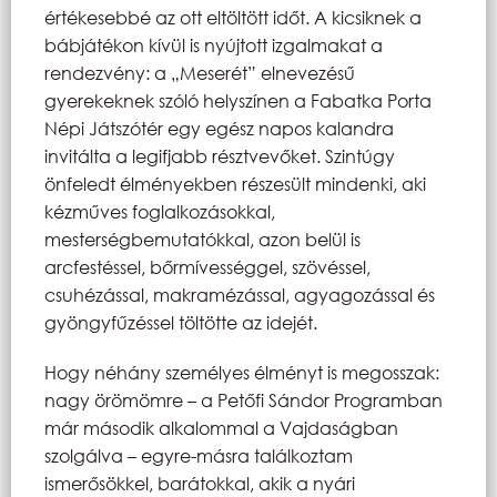
értékesebbé az ott eltöltött időt. A kicsiknek a
bábjátékon kívül is nyújtott izgalmakat a
rendezvény: a „Meserét” elnevezésű
gyerekeknek szóló helyszínen a Fabatka Porta
Népi Játszótér egy egész napos kalandra
invitálta a legifjabb résztvevőket. Szintúgy
önfeledt élményekben részesült mindenki, aki
kézműves foglalkozásokkal,
mesterségbemutatókkal, azon belül is
arcfestéssel, bőrmívességgel, szövéssel,
csuhézással, makramézással, agyagozással és
gyöngyfűzéssel töltötte az idejét.
Hogy néhány személyes élményt is megosszak:
nagy örömömre – a Petőfi Sándor Programban
már második alkalommal a Vajdaságban
szolgálva – egyre-másra találkoztam
ismerősökkel, barátokkal, akik a nyári