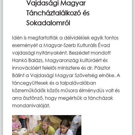
Vajdasági Magyar
Táncháztalálkozó és
Sokadalomról
Idén is megtartották a délvidékiek egyik fontos
eseményét a Magyar-Szerb Kulturális Évad
vajdasági nyitányaként. Beszédet mondott
Hankó Balázs, Magyarország kultúráért és
innovációért felelős minisztere és dr. Pásztor
Bálint a Vajdasági Magyar Szövetség elnöke. A
táncegyüttesek és a talpalávalóban
közreműködők közös műsora élménydús volt és
arra ösztönző, hogy megértsük a táncházak
mondanivalóját.