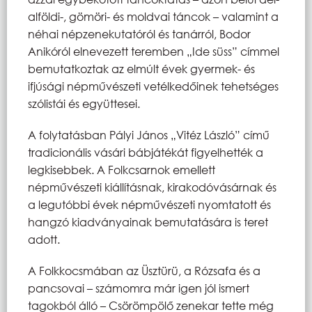
alföldi-, gömöri- és moldvai táncok – valamint a
néhai népzenekutatóról és tanárról, Bodor
Anikóról elnevezett teremben „Ide süss” címmel
bemutatkoztak az elmúlt évek gyermek- és
ifjúsági népművészeti vetélkedőinek tehetséges
szólistái és együttesei.
A folytatásban Pályi János „Vitéz László” című
tradicionális vásári bábjátékát figyelhették a
legkisebbek. A Folkcsarnok emellett
népművészeti kiállításnak, kirakodóvásárnak és
a legutóbbi évek népművészeti nyomtatott és
hangzó kiadványainak bemutatására is teret
adott.
A Folkkocsmában az Üsztürü, a Rózsafa és a
pancsovai – számomra már igen jól ismert
tagokból álló – Csörömpölő zenekar tette még