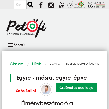
Ugrás a tartalomra
Keresés
Fő
Menü
navigáció
Morzsa
Current:
Egyre - másra, egyre lépve
Címlap
Hírek
Egyre - másra, egyre lépve
Ösztöndíjas adatlapja
Soós Bálint
Élménybeszámoló a