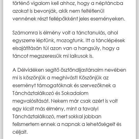
történő vigalom kell ahhoz, hogy a néptáncba
azokat is bevonják, akik nem feltétlenül
vennének részt fellépőkként jeles eseményeken.
Számomra is élmény volt a tánctanulás, ahol
egyszerre léptünk, mozogtunk. Itt a tánclépések
elsajátításán túl azon van a hangsúly, hogy a
táncot megszeressük mi laikusok is.
A Délvidéken segítő ösztöndíjastársaim nevében
mi is köszönjük a meghívást! Köszönjük az
eseményt támogatóknak és szervezőknek a
Táncháztalálkozó és Sokadalom
megvalósítását. Nekem már csak azért is volt
egy kicsit más élmény, mint a tavalyi
Táncháztalálkozó, mert sokkal jobban
felismertem ennek a napnak a lehetőségeit és
céljait.