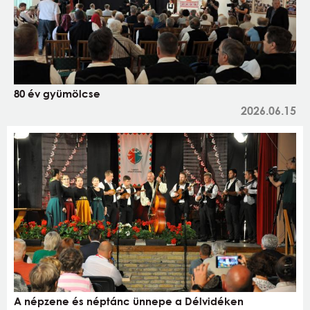
80 év gyümölcse
2026.06.15
A népzene és néptánc ünnepe a Délvidéken