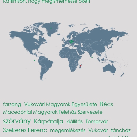
Kattintson, hogy megismerhesse őket!
Bécs
farsang
Vukovári Magyarok Egyesülete
Macedóniai Magyarok Teleház Szervezete
szórvány
Kárpátalja
kiállítás
Temesvár
Szekeres Ferenc
megemlékezés
Vukovár
táncház