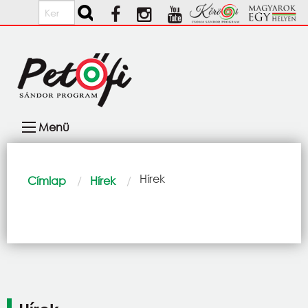
Ugrás a tartalomra
Keresés
Fő
Menü
navigáció
Morzsa
Current:
Hírek
Címlap
Hírek