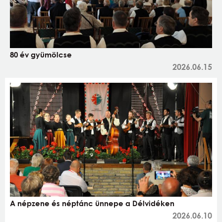
80 év gyümölcse
2026.06.15
A népzene és néptánc ünnepe a Délvidéken
2026.06.10