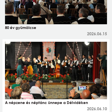
80 év gyümölcse
2026.06.15
A népzene és néptánc ünnepe a Délvidéken
2026.06.10