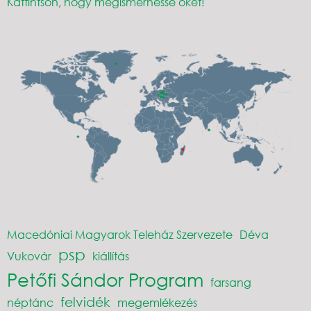
Kattintson, hogy megismerhesse őket!
Macedóniai Magyarok Teleház Szervezete
Déva
psp
Vukovár
kiállítás
Petőfi Sándor Program
farsang
felvidék
néptánc
megemlékezés