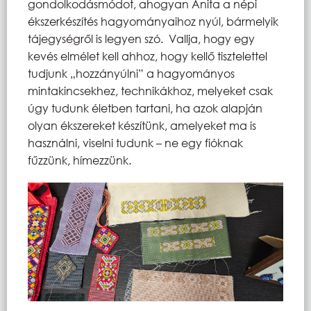
gondolkodásmódot, ahogyan Anita a népi
ékszerkészítés hagyományaihoz nyúl, bármelyik
tájegységről is legyen szó. Vallja, hogy egy
kevés elmélet kell ahhoz, hogy kellő tisztelettel
tudjunk „hozzányúlni” a hagyományos
mintakincsekhez, technikákhoz, melyeket csak
úgy tudunk életben tartani, ha azok alapján
olyan ékszereket készítünk, amelyeket ma is
használni, viselni tudunk – ne egy fióknak
fűzzünk, hímezzünk.