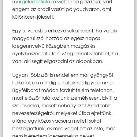
margeledesticla.ro
webshop gazdája) várt
engem az aradi vasúti pályaudvaron, ami
különösen jólesett.
Egy új városba érkezve sokat jelent, ha valaki
magyarul szól hozzád az egész napos
idegennyelvű közegben mozgás és
nyelvhasználat után. Még annál is többet, ha
van, aki segít eligazodni az alapokban.
Ugyan többször is rendeltem már gyöngyöt
Ildikótól, aki mindig is hatalmas figyelemmel,
ügyfélbarát módon fordult felém telefonon,
most először találkoztunk személyesen. Elvitt a
szállásomra, mesélt néhány szót Arad főbb
nevezetességeiről, melyeket útba ejtettünk,
utána egy közös vacsora mellett sokat
beszélgettünk, és mire véget ért az este, már
nem is éreztem idegennek a helyet.