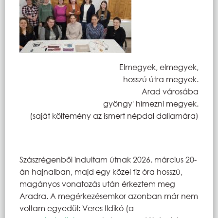
Elmegyek, elmegyek,
hosszú útra megyek.
Arad városába
gyöngy' hímezni megyek.
(saját költemény az ismert népdal dallamára)
Szászrégenből indultam útnak 2026. március 20-
án hajnalban, majd egy közel tíz óra hosszú,
magányos vonatozás után érkeztem meg
Aradra. A megérkezésemkor azonban már nem
voltam egyedül: Veres Ildikó (a