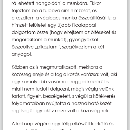
rá lehetett hangolódni a munkára. Ekkor
fejeztem be a fülbevalóim hímzését, és
elkezdtem a végleges munka összeállítását is: a
hímzett felületet egy újabb filcalappal
dolgoztam össze (hogy elrejtsem az öltéseket és
megerősítsem a munkát), gyöngyökkel
összeöltve „pikóztam”, szegélyeztem a két
anyagot.
Közben az is megmutatkozott, mekkora a
közösség ereje és a foglalkozás varázsa: volt, aki
egy komolyabb vasárnap reggeli kézsérülés
miatt nem tudott dolgozni, mégis végig velünk
tartott, figyelt, beszélgetett, s végül a kötélverés
folyamataiban nyújtotta a használható kezét
segítségül, így aktív része volt a közösségnek.
A két nap végére egy félig elkészült karkötő és