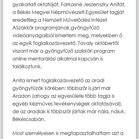
gyakorlati oktatóját, Farkasné Jeszenszky Anitát,
a Békés Megyei Népművészeti Egyesület tagját
eredetileg a Nemzeti Művelődési Intézet
ASzakkör programjának gyöngyfűző
videóanyagaiból ismertem meg, melyekben ő
az egyik foglalkozásvezető. Tavaly októbertől
viszont már a gyöngyfűző szakköri program
online mentorálási alkalmai kapcsán is
találkoztunk.
Anita ismert foglalkozásvezető az aradi
gyöngyfűzők körében: többször is járt már
Aradon (ahogy az egyesülete több tagja is
egyéb kézműves tevékenységek oktatásával),
de az aradiak is többször jártak már nála, náluk,
Békéscsabán.
Most személyesen is megtapasztalhattam azt a