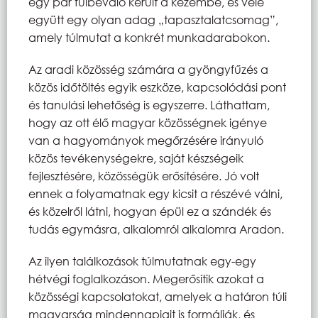
egy pár fülbevaló került a kezembe, és vele
együtt egy olyan adag „tapasztalatcsomag”,
amely túlmutat a konkrét munkadarabokon.
Az aradi közösség számára a gyöngyfűzés a
közös időtöltés egyik eszköze, kapcsolódási pont
és tanulási lehetőség is egyszerre. Láthattam,
hogy az ott élő magyar közösségnek igénye
van a hagyományok megőrzésére irányuló
közös tevékenységekre, saját készségeik
fejlesztésére, közösségük erősítésére. Jó volt
ennek a folyamatnak egy kicsit a részévé válni,
és közelről látni, hogyan épül ez a szándék és
tudás egymásra, alkalomról alkalomra Aradon.
Az ilyen találkozások túlmutatnak egy-egy
hétvégi foglalkozáson. Megerősítik azokat a
közösségi kapcsolatokat, amelyek a határon túli
magyarság mindennapjait is formálják, és