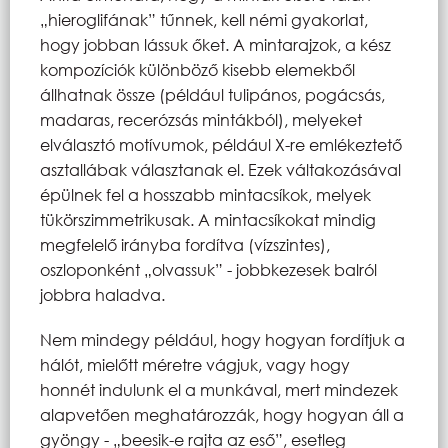
„hieroglifának” tűnnek, kell némi gyakorlat,
hogy jobban lássuk őket. A mintarajzok, a kész
kompozíciók különböző kisebb elemekből
állhatnak össze (például tulipános, pogácsás,
madaras, recerózsás mintákból), melyeket
elválasztó motívumok, például X-re emlékeztető
asztallábak választanak el. Ezek váltakozásával
épülnek fel a hosszabb mintacsíkok, melyek
tükörszimmetrikusak. A mintacsíkokat mindig
megfelelő irányba fordítva (vízszintes),
oszloponként „olvassuk” - jobbkezesek balról
jobbra haladva.
Nem mindegy például, hogy hogyan fordítjuk a
hálót, mielőtt méretre vágjuk, vagy hogy
honnét indulunk el a munkával, mert mindezek
alapvetően meghatározzák, hogy hogyan áll a
gyöngy - „beesik-e rajta az eső”, esetleg