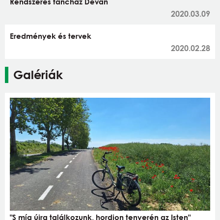
Rendszeres táncház Déván
2020.03.09
Eredmények és tervek
2020.02.28
Galériák
"S míg újra találkozunk, hordjon tenyerén az Isten"