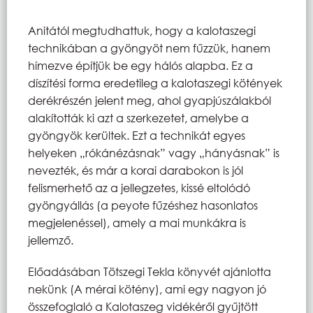
Anitától megtudhattuk, hogy a kalotaszegi
technikában a gyöngyöt nem fűzzük, hanem
hímezve építjük be egy hálós alapba. Ez a
díszítési forma eredetileg a kalotaszegi kötények
derékrészén jelent meg, ahol gyapjúszálakból
alakították ki azt a szerkezetet, amelybe a
gyöngyök kerültek. Ezt a technikát egyes
helyeken „rókánézásnak” vagy „hányásnak” is
nevezték, és már a korai darabokon is jól
felismerhető az a jellegzetes, kissé eltolódó
gyöngyállás (a peyote fűzéshez hasonlatos
megjelenéssel), amely a mai munkákra is
jellemző.
Előadásában Tötszegi Tekla könyvét ajánlotta
nekünk (A mérai kötény), ami egy nagyon jó
összefoglaló a Kalotaszeg vidékéről gyűjtött