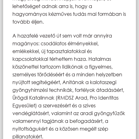
lehetőséget adnak arra is, hogy a
hagyományos kézműves tudás mai formában is
tovább éljen.
A hazafelé vezető út sem volt már annyira
magányos: csodálatos élményekkel,
emlékekkel, új tapasztalatokkal és
kapcsolatokkal térhettem haza. Hatalmas
köszönettel tartozom Ildikónak a figyelmes,
személyes törődéséért és a minden helyzetben
nyújtott segítségéért, Anitának a kalotaszegi
gyöngyhímzési technikák, fortélyok átadásáért,
Ürögdi Katalinnak (RMDSZ Arad, Pro Identitas
Egyesület) a szervezésért és a szíves
vendéglátásért, valamint az aradi gyöngyfűzők
valamennyi tagjának a befogadásért, a
nyitottságukért és a közösen megélt szép
pillanatokért.