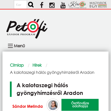
Ugrás a tartalomra
Keresés
Fő
Menü
navigáció
Morzsa
Címlap
Hírek
Current:
A kalotaszegi hálós gyöngyhímzésről Aradon
A kalotaszegi hálós
gyöngyhímzésről Aradon
Ösztöndíjas
Sándor Melinda
adatlapja