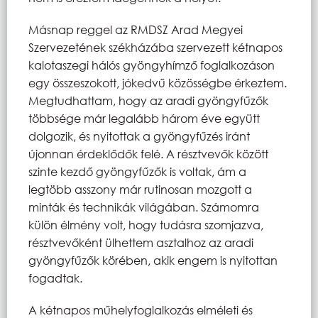
Másnap reggel az RMDSZ Arad Megyei
Szervezetének székházába szervezett kétnapos
kalotaszegi hálós gyöngyhímző foglalkozáson
egy összeszokott, jókedvű közösségbe érkeztem.
Megtudhattam, hogy az aradi gyöngyfűzők
többsége már legalább három éve együtt
dolgozik, és nyitottak a gyöngyfűzés iránt
újonnan érdeklődők felé. A résztvevők között
szinte kezdő gyöngyfűzők is voltak, ám a
legtöbb asszony már rutinosan mozgott a
minták és technikák világában. Számomra
külön élmény volt, hogy tudásra szomjazva,
résztvevőként ülhettem asztalhoz az aradi
gyöngyfűzők körében, akik engem is nyitottan
fogadtak.
A kétnapos műhelyfoglalkozás elméleti és