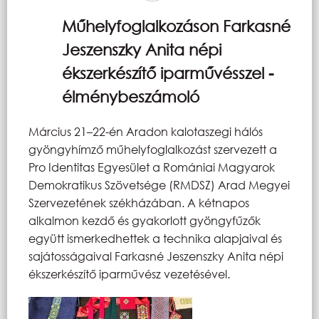
Műhelyfoglalkozáson Farkasné
Jeszenszky Anita népi
ékszerkészítő iparművésszel -
élménybeszámoló
Március 21–22-én Aradon kalotaszegi hálós
gyöngyhímző műhelyfoglalkozást szervezett a
Pro Identitas Egyesület a Romániai Magyarok
Demokratikus Szövetsége (RMDSZ) Arad Megyei
Szervezetének székházában. A kétnapos
alkalmon kezdő és gyakorlott gyöngyfűzők
együtt ismerkedhettek a technika alapjaival és
sajátosságaival Farkasné Jeszenszky Anita népi
ékszerkészítő iparművész vezetésével.