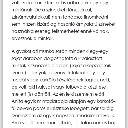
változatos karaktereket is adhatunk egy-egy
mintának. De a színekkel (tónusokkal,
színárnyalatokkal) nem tanácsos finomkodni
sem, hiszen kizárólag hasonló árnyalatú színeket
használva esetleg felismerhetetlenné válnak,
elvesznek a minták.
A gyakorlati munka során mindenki egy-egy
saját darabon dolgozhatott: a kiválasztott
minták kiszínezése alapján (saját elképzeléseik
szerint) a lányok, asszonyok főként egy-egy
medál vagy karkötő készítésének fogtak neki,
de volt, aki hajcsat vagy fülbevaló készítése
mellett (is) döntött. Az én lelki szemeim előtt
Anita egyik mintadarabja alapján egy karkötő–
fülbevaló páros elkészítése lebegett, bár sokáig
szemeztem az egyik népszerű medálmintával is.
Arra végül nem maradt idő, de talán nem is baj