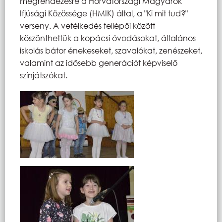
megrendezésre a Horvátországi Magyarok
Ifjúsági Közössége (HMIK) által, a "Ki mit tud?"
verseny. A vetélkedés fellépői között
köszönthettük a kopácsi óvodásokat, általános
iskolás bátor énekeseket, szavalókat, zenészeket,
valamint az idősebb generációt képviselő
színjátszókat.