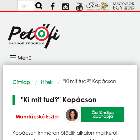
Ugrás a tartalomra
Keresés
Fő
Menü
navigáció
Morzsa
Current:
"Ki mit tud?" Kopácson
Címlap
Hírek
"Ki mit tud?" Kopácson
Ösztöndíjas
Mandácskó Eszter
adatlapja
Kopácson immáron ötödik alkalommal került