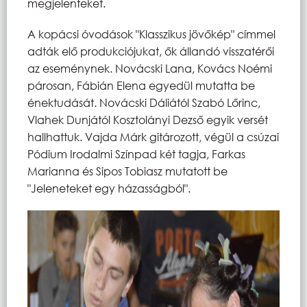
megjelenteket.
A kopácsi óvodások "Klasszikus jövőkép" címmel
adták elő produkciójukat, ők állandó visszatérői
az eseménynek. Novácski Lana, Kovács Noémi
párosan, Fábián Elena egyedül mutatta be
énektudását. Novácski Dáliától Szabó Lőrinc,
Vlahek Dunjától Kosztolányi Dezső egyik versét
hallhattuk. Vajda Márk gitározott, végül a csúzai
Pódium Irodalmi Színpad két tagja, Farkas
Marianna és Sipos Tobiasz mutatott be
"Jeleneteket egy házasságból".