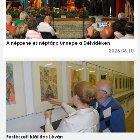
A népzene és néptánc ünnepe a Délvidéken
2026.06.10
Festészeti kiállítás Léván