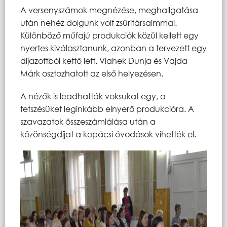
A versenyszámok megnézése, meghallgatása
után nehéz dolgunk volt zsűritársaimmal.
Különböző műfajú produkciók közül kellett egy
nyertes kiválasztanunk, azonban a tervezett egy
díjazottból kettő lett. Vlahek Dunja és Vajda
Márk osztozhatott az első helyezésen.
A nézők is leadhatták voksukat egy, a
tetszésüket leginkább elnyerő produkcióra. A
szavazatok összeszámlálása után a
közönségdíjat a kopácsi óvodások vihették el.