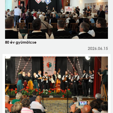
80 év gyümölcse
2026.06.15