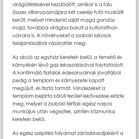
virágültetésével kezdődött, amikor is a falu
összes villanypóznájára két cserép futó muskátli
került, melyet mindenki saját maga gondoz
majd, továbbá virágba borult a kultúrotthon
udvara is. A növényeket a zsoboki lakosok
felajánlásaiból vásárolták meg.
Az akció az egyház keretein belül, a temető és
környékén lévő gaz lekaszálásával folytatódott.
A konfirmáló fiatalok édesanyáinak jóvoltából
pedig a templom és környezete kapott
megújult, és tiszta formát. Mindezeket a
templom bejárta körüli terület lekövezése előzte
meg, melyet a zsoboki férfiak egész napos
munkájuk után végeztek, szintén közmunka
keretein belül.
Az egész szépítési folyamat záróakkordjaként a