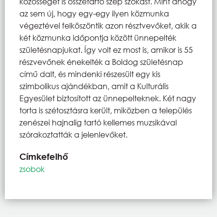
közösséget is összetartó szép szokást. Mint ahogy
az sem új, hogy egy-egy ilyen közmunka
végeztével felköszöntik azon résztvevőket, akik a
két közmunka időpontja között ünnepelték
születésnapjukat. Így volt ez most is, amikor is 55
részvevőnek énekelték a Boldog születésnap
című dalt, és mindenki részesült egy kis
szimbolikus ajándékban, amit a Kulturális
Egyesület biztosított az ünnepelteknek. Két nagy
torta is szétosztásra került, miközben a település
zenészei hajnalig tartó kellemes muzsikával
szórakoztatták a jelenlevőket.
Címkefelhő
zsobok