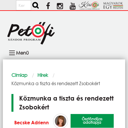
Ugrás a tartalomra
Keresés
Fő
Menü
navigáció
Morzsa
Címlap
Hírek
Current:
Közmunka a tiszta és rendezett Zsobokért
Közmunka a tiszta és rendezett
Zsobokért
Ösztöndíjas
Becske Adrienn
adatlapja