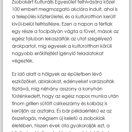
Zsobokért Kulturális Egyesület felhívására közel
100 embert megmozgató akcióra indult, ahol is
a település közterületei, és a kultúrotthon került
kívül-belül felfrissítésre. Ezen a napon a férfiak
egy része a focipályán vágta a füvet, mások az
egész faluban lekaszálták az utat szegélyező
árokpartot, míg egyesek a kultúrotthon körüli
nagyobb erőkifejtést igénylő feladatokat
végezték.
Ez idő alatt a hölgyek az épületben lévő
eszközöket, ablakokat, edényeket varázsolták
tisztává, míg néhány asszony a konyhán
tüsténkedett, hogy az egész napos munka után
finom grillen sütött csirkeszárny és kolbász is
kerüljön az asztalra. És bár példaértékű ez az
összefogás, mégsem új keletű a zsobokiak
életében, hiszen évek óta gyakorolják ezt, a