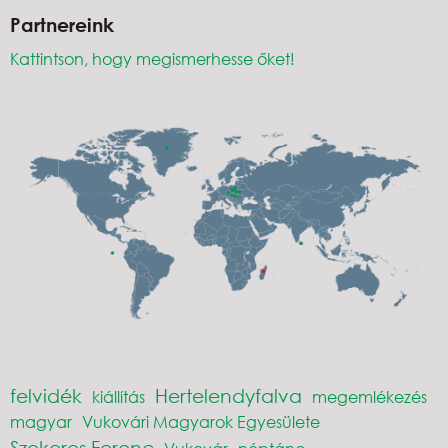
Partnereink
Kattintson, hogy megismerhesse őket!
felvidék
Hertelendyfalva
kiállítás
megemlékezés
magyar
Vukovári Magyarok Egyesülete
Szekeres Ferenc