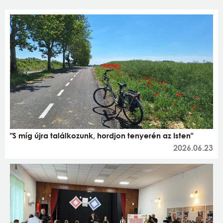
"S míg újra találkozunk, hordjon tenyerén az Isten"
2026.06.23