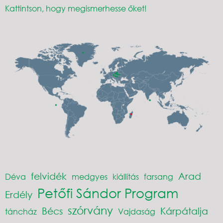
Kattintson, hogy megismerhesse őket!
felvidék
Arad
Déva
medgyes
kiállítás
farsang
Petőfi Sándor Program
Erdély
szórvány
Bécs
Kárpátalja
táncház
Vajdaság