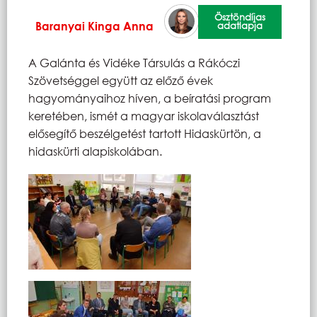
Ösztöndíjas
Baranyai Kinga Anna
adatlapja
A Galánta és Vidéke Társulás a Rákóczi
Szövetséggel együtt az előző évek
hagyományaihoz híven, a beíratási program
keretében, ismét a magyar iskolaválasztást
elősegítő beszélgetést tartott Hidaskürtön, a
hidaskürti alapiskolában.