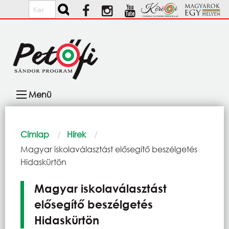
Ugrás a tartalomra
Keresés
Fő
Menü
navigáció
Morzsa
Címlap
Hírek
Current:
Magyar iskolaválasztást elősegítő beszélgetés
Hidaskürtön
Magyar iskolaválasztást
elősegítő beszélgetés
Hidaskürtön