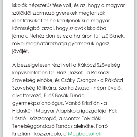
iskolák népszerűsítése volt, és az, hogy a magyar
szülőktől származó gyerekek megtartsák
identitásukat és ne kerüljenek ki a magyar
közösségből azzal, hogy szlovák iskolába
járnak. Nehéz döntés ez a határon túli szülőknek,
mivel meghatározhatja gyermekük egész
jövőjét.
A beszélgetésen részt vett a Rákóczi Szövetség
képviseletében Dr. Halzl József - a Rákóczi
Szövetség elnöke, és Csáky Csongor - a Rákóczi
Szövetség főtitkára, Szarka Zsuzsa - népművelő,
divattervező, Éliáš-Bosák Tünde -
gyermekpszichológus, Vankó Krisztián - a
Hidaskürti Magyar Alapiskola igazgatója, Pék
László - közszereplő, a Mentor Felvidéki
Tehetséggondozó Tanács alelnöke, Forró
Krisztián - közszereplő, a
Megbecsültek