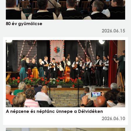
80 év gyümölcse
2026.06.15
A népzene és néptánc ünnepe a Délvidéken
2026.06.10