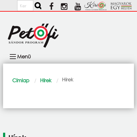
Ugrás a tartalomra
Keresés
Fő
Menü
navigáció
Morzsa
Current:
Hírek
Címlap
Hírek