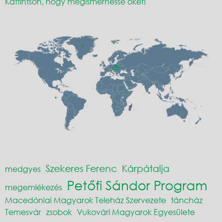
Kattintson, hogy megismerhesse őket!
Szekeres Ferenc
Kárpátalja
medgyes
Petőfi Sándor Program
megemlékezés
Macedóniai Magyarok Teleház Szervezete
táncház
Temesvár
zsobok
Vukovári Magyarok Egyesülete