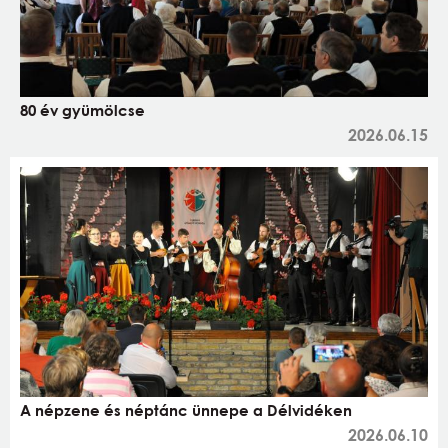
80 év gyümölcse
2026.06.15
A népzene és néptánc ünnepe a Délvidéken
2026.06.10