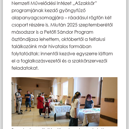
Nemzeti Művelődési Intézet „ASzakkör”
programjának kezdő gyöngyfűző
alapanyagcsomagjára – ráadásul rögtön két
csoport részére is. Miután 2025 szeptemberétől
másodszor is a Petőfi Sándor Program
ösztöndíjasa lehettem, októbertől a felfalusi
találkozóink már hivatalos formában
folytatódtak: innentől kezdve egyszerre láttam
el a foglalkozásvezetői és a szakkörszervezői
feladatokat.