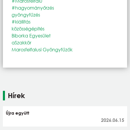
#Marosfelfalu
#hagyományőrzés
gyöngyfűzés
#kiállítás
közösségépítés
Bíborka Egyesület
aSzakkör
Marosfelfalusi Gyöngyfűzők
Hírek
Újra együtt
2026.06.15