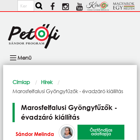
Ugrás a tartalomra
Keresés
Fő
Menü
navigáció
Morzsa
Címlap
Hírek
Current:
Marosfelfalusi Gyöngyfűzők - évadzáró kiállítás
Marosfelfalusi Gyöngyfűzők -
évadzáró kiállítás
Ösztöndíjas
Sándor Melinda
adatlapja