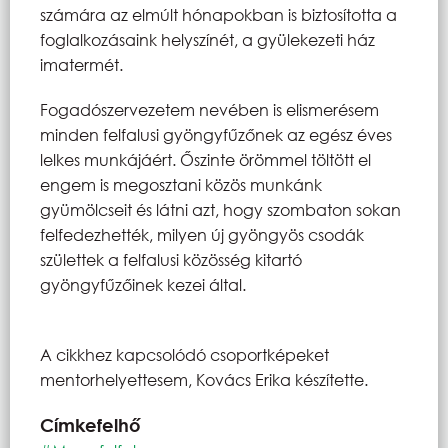
számára az elmúlt hónapokban is biztosította a
foglalkozásaink helyszínét, a gyülekezeti ház
imatermét.
Fogadószervezetem nevében is elismerésem
minden felfalusi gyöngyfűzőnek az egész éves
lelkes munkájáért. Őszinte örömmel töltött el
engem is megosztani közös munkánk
gyümölcseit és látni azt, hogy szombaton sokan
felfedezhették, milyen új gyöngyös csodák
születtek a felfalusi közösség kitartó
gyöngyfűzőinek kezei által.
A cikkhez kapcsolódó csoportképeket
mentorhelyettesem, Kovács Erika készítette.
Címkefelhő