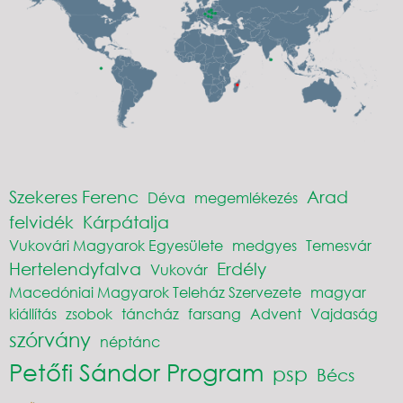
Szekeres Ferenc
Arad
Déva
megemlékezés
felvidék
Kárpátalja
Vukovári Magyarok Egyesülete
medgyes
Temesvár
Hertelendyfalva
Erdély
Vukovár
Macedóniai Magyarok Teleház Szervezete
magyar
kiállítás
zsobok
táncház
farsang
Advent
Vajdaság
szórvány
néptánc
Petőfi Sándor Program
psp
Bécs