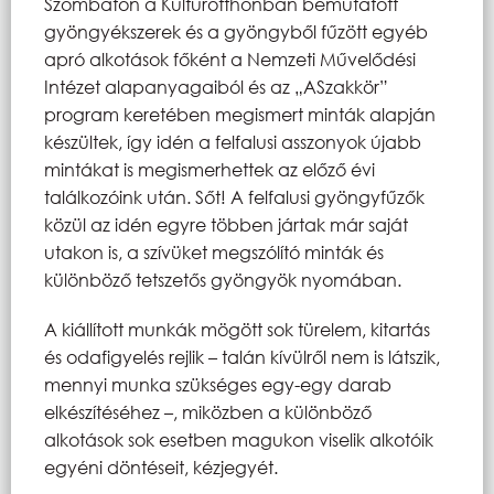
Szombaton a Kultúrotthonban bemutatott
gyöngyékszerek és a gyöngyből fűzött egyéb
apró alkotások főként a Nemzeti Művelődési
Intézet alapanyagaiból és az „ASzakkör”
program keretében megismert minták alapján
készültek, így idén a felfalusi asszonyok újabb
mintákat is megismerhettek az előző évi
találkozóink után. Sőt! A felfalusi gyöngyfűzők
közül az idén egyre többen jártak már saját
utakon is, a szívüket megszólító minták és
különböző tetszetős gyöngyök nyomában.
A kiállított munkák mögött sok türelem, kitartás
és odafigyelés rejlik – talán kívülről nem is látszik,
mennyi munka szükséges egy-egy darab
elkészítéséhez –, miközben a különböző
alkotások sok esetben magukon viselik alkotóik
egyéni döntéseit, kézjegyét.