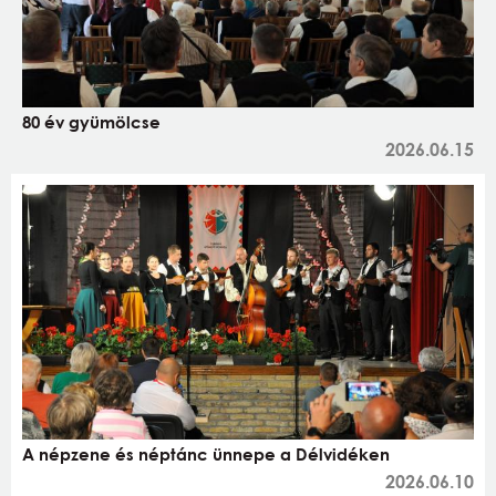
80 év gyümölcse
2026.06.15
A népzene és néptánc ünnepe a Délvidéken
2026.06.10