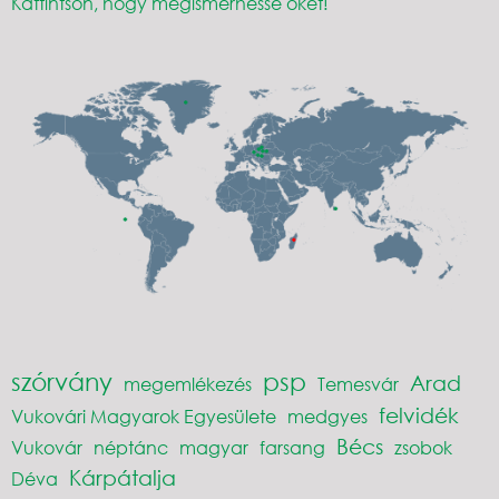
Kattintson, hogy megismerhesse őket!
szórvány
psp
Arad
megemlékezés
Temesvár
felvidék
Vukovári Magyarok Egyesülete
medgyes
Bécs
Vukovár
néptánc
magyar
farsang
zsobok
Kárpátalja
Déva