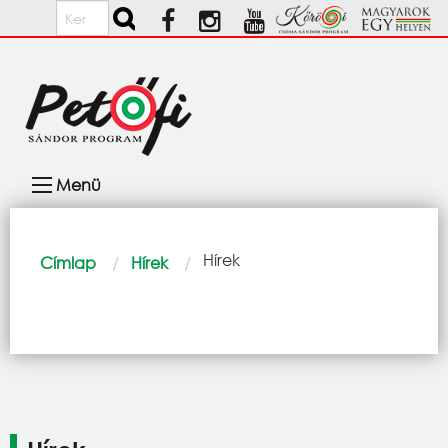
Ugrás a tartalomra
Keresés
Fő
Menü
navigáció
Morzsa
Current:
Hírek
Címlap
Hírek