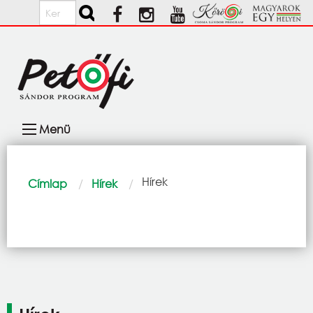
Ugrás a tartalomra
Keresés
Fő
Menü
navigáció
Morzsa
Current:
Hírek
Címlap
Hírek