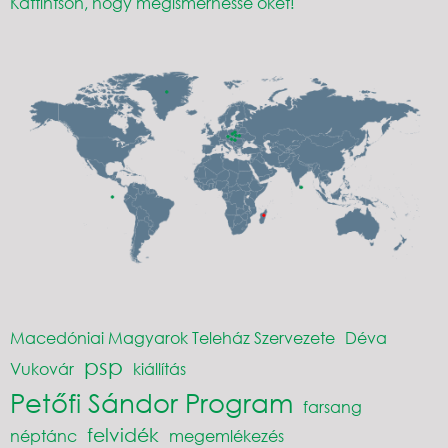
Kattintson, hogy megismerhesse őket!
Macedóniai Magyarok Teleház Szervezete
Déva
psp
Vukovár
kiállítás
Petőfi Sándor Program
farsang
felvidék
néptánc
megemlékezés