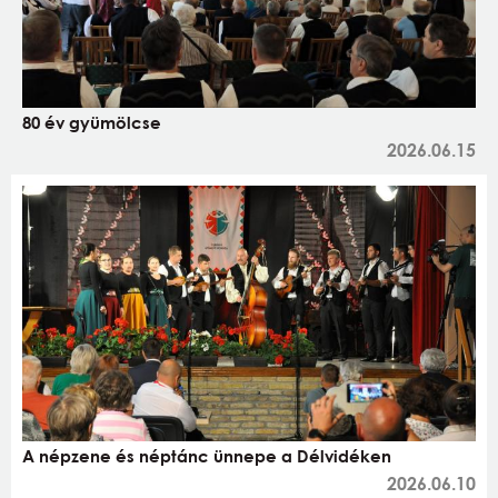
80 év gyümölcse
2026.06.15
A népzene és néptánc ünnepe a Délvidéken
2026.06.10